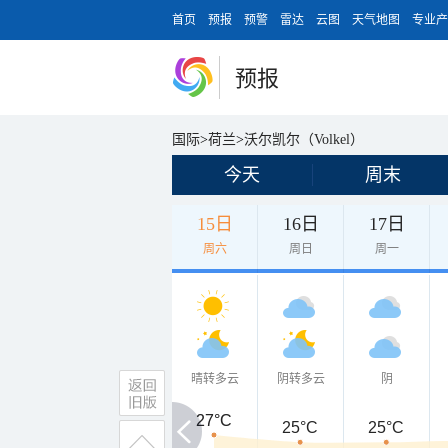
首页
预报
预警
雷达
云图
天气地图
专业产
预报
国际
>
荷兰
>
沃尔凯尔（Volkel）
今天
周末
15日
16日
17日
周六
周日
周一
晴转多云
阴转多云
阴
27°C
27°C
25°C
25°C