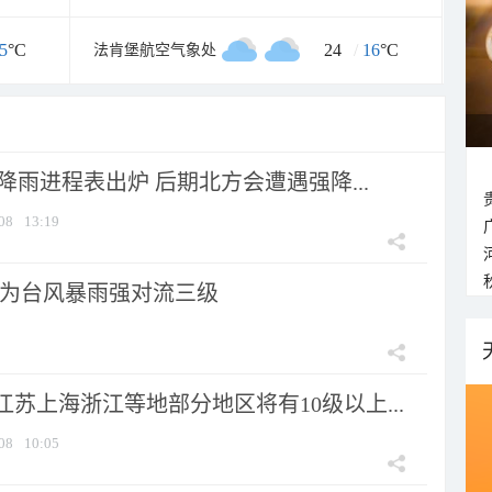
5
°C
24
/
16
°C
法肯堡航空气象处
 降雨进程表出炉 后期北方会遭遇强降...
08
13:19
为台风暴雨强对流三级
苏上海浙江等地部分地区将有10级以上...
08
10:05