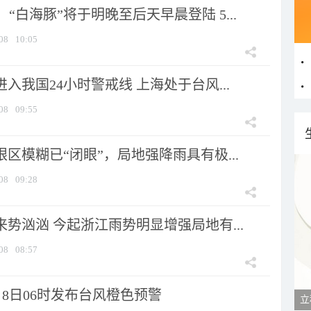
“白海豚”将于明晚至后天早晨登陆 5...
08
10:05
进入我国24小时警戒线 上海处于台风...
08
09:55
眼区模糊已“闭眼”，局地强降雨具有极...
08
09:28
来势汹汹 今起浙江雨势明显增强局地有...
08
08:57
8日06时发布台风橙色预警
立