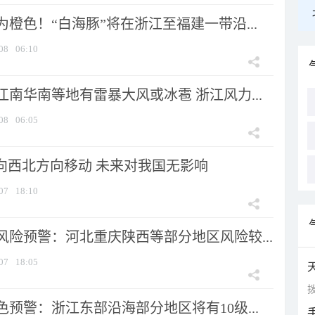
橙色！“白海豚”将在浙江至福建一带沿...
08
06:10
南华南等地有雷暴大风或冰雹 浙江风力...
08
06:05
将向西北方向移动 未来对我国无影响
07
18:10
风险预警：河北重庆陕西等部分地区风险较...
07
18:05
拨
预警：浙江东部沿海部分地区将有10级...