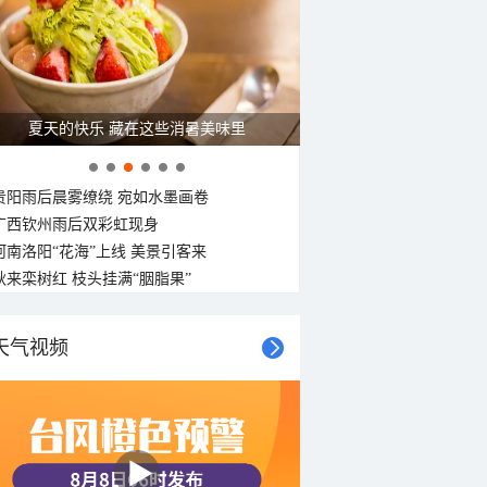
夏天的快乐 藏在这些消暑美味里
贵阳雨后晨雾缭绕 宛如水墨画卷
广西钦州雨后双彩虹现身
河南洛阳“花海”上线 美景引客来
秋来栾树红 枝头挂满“胭脂果”
天气视频