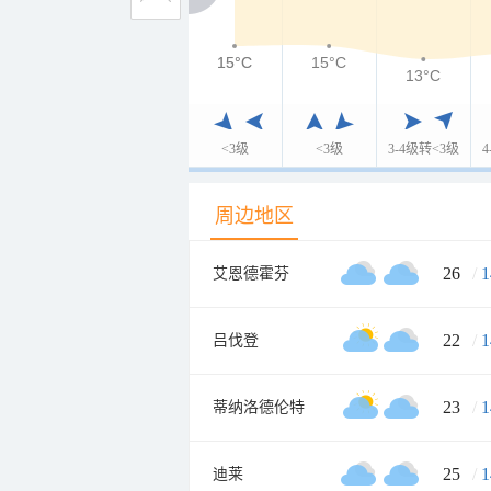
15°C
15°C
15°C
13°C
<3级
<3级
3-4级转<3级
周边地区
26
/
1
艾恩德霍芬
22
/
1
吕伐登
23
/
1
蒂纳洛德伦特
25
/
1
迪莱