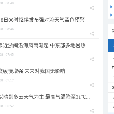
08
08:48
月8日06时继续发布强对流天气蓝色预警
08
08:46
靠近浙闽沿海风雨渐起 中东部多地暑热...
08
07:45
强度缓慢增强 未来对我国无影响
08
07:17
晴到多云天气为主 最高气温降至31℃...
08
06:52