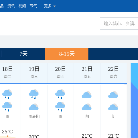
品
资讯
视频
节气
更多
7天
8-15天
18日
19日
20日
21日
22日
周二
周三
周四
周五
周六
雨
雨转阴
雨
阴
阴
25°C
21°C
21°C
20°C