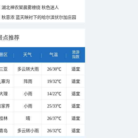
湖北神农架晨雾缭绕 秋色迷人
秋意浓 蓝天映衬下的哈尔滨伏尔加庄园
景点推荐
旅游
景区
天气
气温
指数
三亚
多云转大雨
26/30℃
适宜
九寨沟
阵雨
19/32℃
适宜
大理
小雨
14/22℃
适宜
张家界
小雨
25/33℃
适宜
桂林
晴
26/37℃
适宜
青岛
多云转小雨
26/32℃
适宜