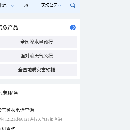
北京
5A
天坛公园
气象产品
全国降水量预报
强对流天气公报
全国地质灾害预报
气象服务
天气预报电话查询
打12121或96121进行天气预报查询
手机查询