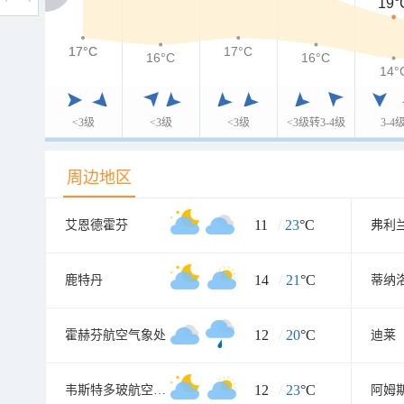
19°
17°C
17°C
17°C
16°C
16°C
14°
<3级
<3级
<3级
<3级转3-4级
3-4
周边地区
11
/
23
°C
艾恩德霍芬
弗利
14
/
21
°C
鹿特丹
蒂纳
12
/
20
°C
霍赫芬航空气象处
迪莱
12
/
23
°C
韦斯特多玻航空气象处
阿姆