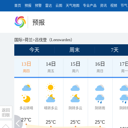
首页
预报
预警
雷达
云图
天气地图
专业产品
资讯
视频
节气
预报
国际
>
荷兰
>
吕伐登（Leeuwarden）
今天
周末
7天
13日
14日
15日
16日
17
周四
周五
周六
周日
周
多云转晴
晴转多云
阴转多云
阴转雨
阴转
27°C
27°C
25°C
25°C
25°C