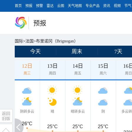
首页
预报
预警
雷达
云图
天气地图
专业产品
资讯
视频
节气
预报
国际
>
法国
>
布里诺冈（Brignogan）
今天
周末
7天
12日
13日
14日
15日
16
周三
周四
周五
周六
周
阴转多云
晴
晴转多云
阴
多云
26°C
26°C
25°C
25°C
25°C