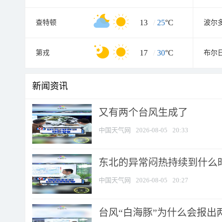
13
/
25
°C
查特顿
波尔
17
/
30
°C
第戎
布尔
新闻资讯
又有两个台风生成了
中国天气网
2026-08-05
20:33
东北的异常闷热持续到什么
中国天气网
2026-08-05
20:27
台风“白海豚”为什么会报出