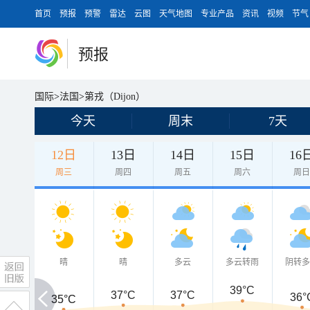
首页
预报
预警
雷达
云图
天气地图
专业产品
资讯
视频
节气
预报
国际
>
法国
>
第戎（Dijon）
今天
周末
7天
12日
13日
14日
15日
16
周三
周四
周五
周六
周
晴
晴
多云
多云转雨
阴转
39°C
37°C
37°C
36°
35°C
35°C