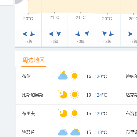
21°C
21°C
20°C
20°C
20°C
20°
<3级
<3级
<3级
<3级
<3
周边地区
16
/
20
°C
布伦
迪纳
19
/
24
°C
比斯加奥斯
达克
15
/
29
°C
布里夫
布洛
15
/
18
°C
迪耶普
布里