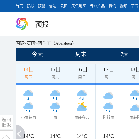
首页
预报
预警
雷达
云图
天气地图
专业产品
资讯
视频
节气
预报
国际
>
英国
>
阿伯丁（Aberdeen）
今天
周末
7天
14日
15日
16日
17日
18
周五
周六
周日
周一
周
小雨转雨
雨
雨转多云
阴转雨
雨转
14°C
14°C
14°C
14°C
14°C