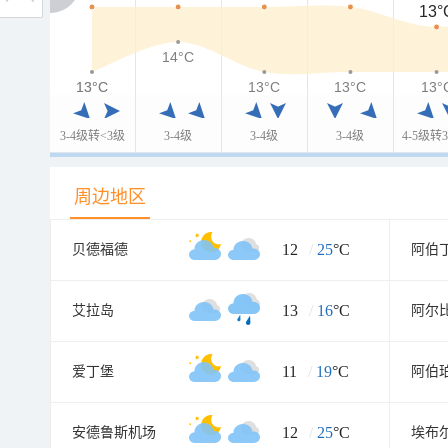
13°
14°C
13°C
13°C
13°C
13°C
13°
3-4级转<3级
3-4级
3-4级
3-4级
4-5级转3
周边地区
12
/
25
°C
贝德福德
阿伯
13
/
16
°C
艾拉岛
阿尔
11
/
19
°C
爱丁堡
阿伯
12
/
25
°C
安德鲁斯机场
埃布