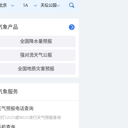
北京
5A
天坛公园
气象产品
全国降水量预报
强对流天气公报
全国地质灾害预报
气象服务
天气预报电话查询
打12121或96121进行天气预报查询
手机查询