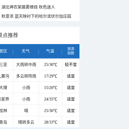
湖北神农架晨雾缭绕 秋色迷人
秋意浓 蓝天映衬下的哈尔滨伏尔加庄园
景点推荐
旅游
景区
天气
气温
指数
三亚
大雨转中雨
25/30℃
较不宜
九寨沟
多云转阵雨
17/29℃
适宜
大理
小雨
15/20℃
适宜
张家界
小雨
24/35℃
适宜
桂林
晴
25/36℃
适宜
青岛
晴转多云
28/33℃
适宜