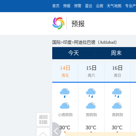
首页
预报
预警
雷达
云图
天气地图
专业产
预报
国际
>
印度
>
阿迪拉巴德（Adilabad）
今天
周末
14日
15日
16日
周五
周六
周日
小雨转阴
雨转阴
雨转阴
30°C
30°C
30°C
30°C