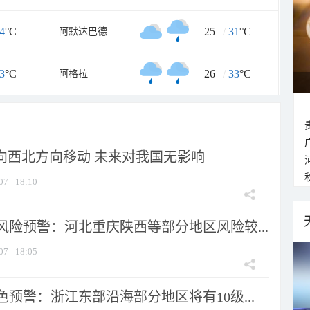
4
°C
25
/
31
°C
阿默达巴德
3
°C
26
/
33
°C
阿格拉
将向西北方向移动 未来对我国无影响
07
18:10
风险预警：河北重庆陕西等部分地区风险较...
07
18:05
预警：浙江东部沿海部分地区将有10级...