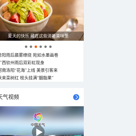
夏天的快乐 藏在这些消暑美味里
贵阳雨后晨雾缭绕 宛如水墨画卷
广西钦州雨后双彩虹现身
河南洛阳“花海”上线 美景引客来
秋来栾树红 枝头挂满“胭脂果”
天气视频