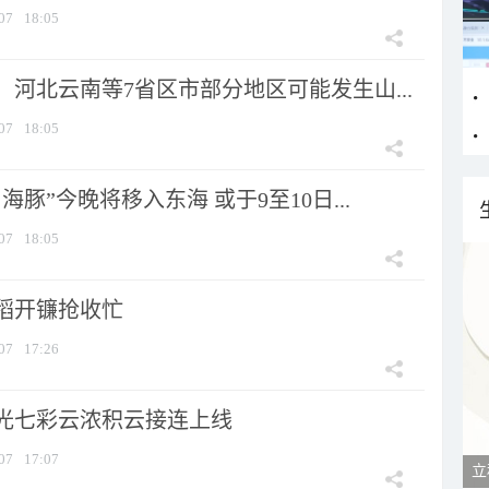
07
18:05
河北云南等7省区市部分地区可能发生山...
07
18:05
海豚”今晚将移入东海 或于9至10日...
07
18:05
稻开镰抢收忙
07
17:26
光七彩云浓积云接连上线
07
17:07
立