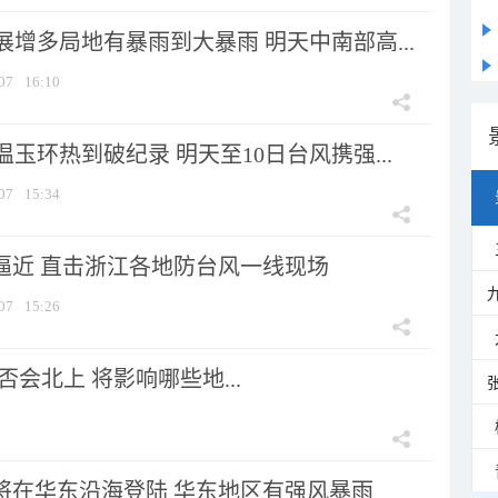
增多局地有暴雨到大暴雨 明天中南部高...
07
16:10
玉环热到破纪录 明天至10日台风携强...
07
15:34
”逼近 直击浙江各地防台风一线现场
07
15:26
会北上 将影响哪些地...
”将在华东沿海登陆 华东地区有强风暴雨