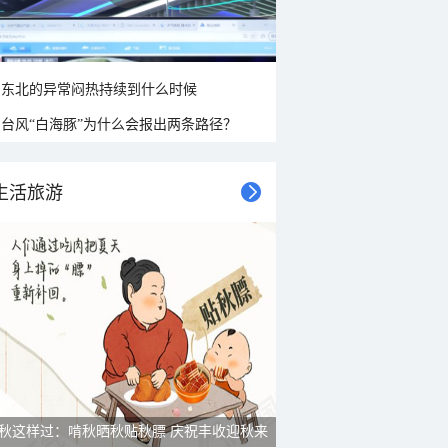
东北的异常闷热持续到什么时候
台风“白海豚”为什么会报出两条路径？
生活旅游
秋这样过：啃秋晒秋贴秋膘 庆祝丰收迎秋来