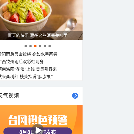
夏天的快乐 藏在这些消暑美味里
贵阳雨后晨雾缭绕 宛如水墨画卷
广西钦州雨后双彩虹现身
河南洛阳“花海”上线 美景引客来
秋来栾树红 枝头挂满“胭脂果”
天气视频