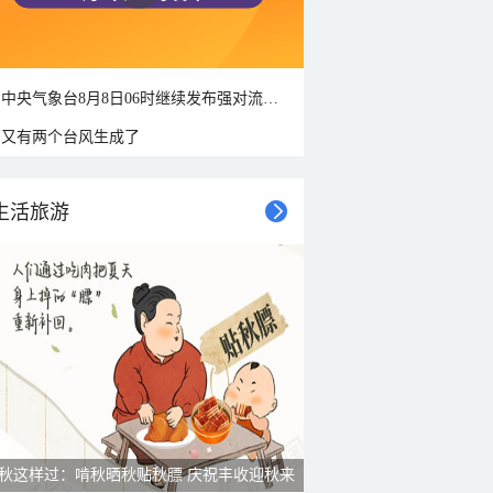
中央气象台8月8日06时继续发布强对流天气蓝色预警
又有两个台风生成了
生活旅游
秋这样过：啃秋晒秋贴秋膘 庆祝丰收迎秋来