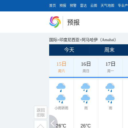
首页
预报
预警
雷达
云图
天气地图
专业产
预报
国际
>
印度尼西亚
>
阿马哈伊（Amahai）
今天
周末
15日
16日
17日
周六
周日
周一
小雨转雨
雨
雨
26°C
26°C
26°C