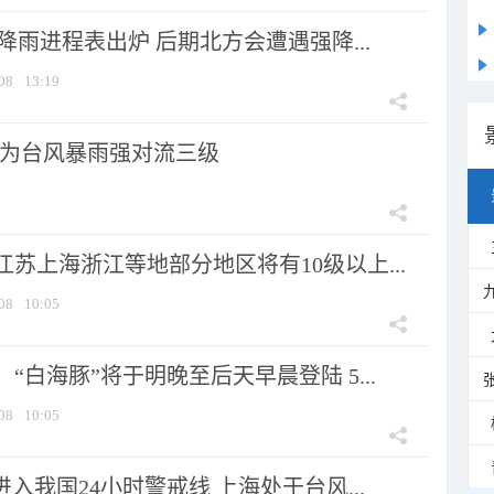
 降雨进程表出炉 后期北方会遭遇强降...
08
13:19
为台风暴雨强对流三级
苏上海浙江等地部分地区将有10级以上...
08
10:05
“白海豚”将于明晚至后天早晨登陆 5...
08
10:05
进入我国24小时警戒线 上海处于台风...