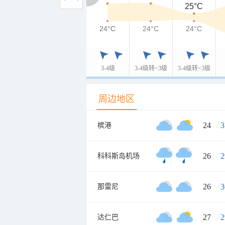
25°C
24°C
24°C
24°C
24°C
3-4级
3-4级转<3级
3-4级转<3级
周边地区
24
/
3
槟港
26
/
2
科科斯岛机场
26
/
3
那雷尼
27
/
2
达仁巴