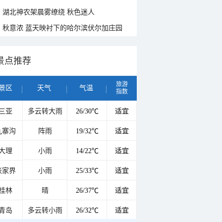
湖北神农架晨雾缭绕 秋色迷人
秋意浓 蓝天映衬下的哈尔滨伏尔加庄园
景点推荐
旅游
景区
天气
气温
指数
三亚
多云转大雨
26/30℃
适宜
九寨沟
阵雨
19/32℃
适宜
大理
小雨
14/22℃
适宜
张家界
小雨
25/33℃
适宜
桂林
晴
26/37℃
适宜
青岛
多云转小雨
26/32℃
适宜