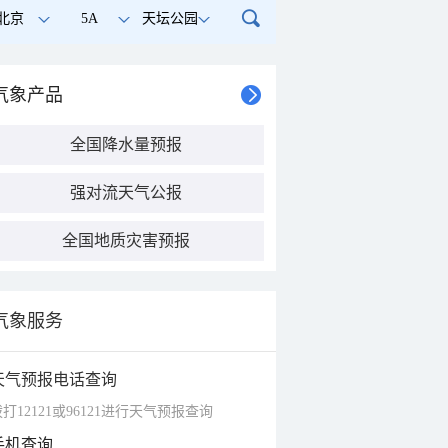
北京
5A
天坛公园
气象产品
全国降水量预报
强对流天气公报
全国地质灾害预报
气象服务
天气预报电话查询
打12121或96121进行天气预报查询
手机查询