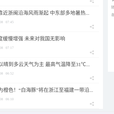
靠近浙闽沿海风雨渐起 中东部多地暑热...
08
07:45
强度缓慢增强 未来对我国无影响
08
07:17
晴到多云天气为主 最高气温降至31℃...
08
06:52
橙色！“白海豚”将在浙江至福建一带沿...
08
06:10