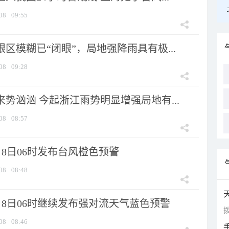
08
09:55
眼区模糊已“闭眼”，局地强降雨具有极...
08
09:28
来势汹汹 今起浙江雨势明显增强局地有...
08
08:57
8日06时发布台风橙色预警
08
08:48
月8日06时继续发布强对流天气蓝色预警
拨
08
08:46