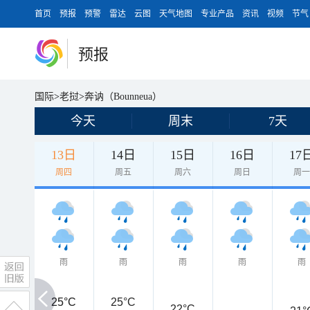
首页
预报
预警
雷达
云图
天气地图
专业产品
资讯
视频
节气
预报
国际
>
老挝
>
奔讷（Bounneua）
今天
周末
7天
13日
14日
15日
16日
17
周四
周五
周六
周日
周
雨
雨
雨
雨
雨
25°C
25°C
25°C
22°C