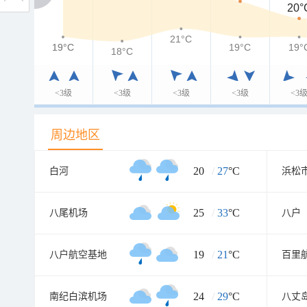
20°
21°C
19°C
19°C
19°C
19°
18°C
<3级
<3级
<3级
<3级
<3
周边地区
20
/
27
°C
白河
浜松
25
/
33
°C
八尾机场
八户
19
/
21
°C
八户航空基地
百里
24
/
29
°C
南纪白滨机场
八丈