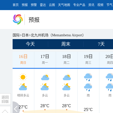
首页
预报
预警
雷达
云图
天气地图
专业产品
资讯
视频
节气
预报
国际
>
日本
>
北九州机场（Memambetsu Airport）
今天
周末
7天
16日
17日
18日
19日
20
周日
周一
周二
周三
周
晴转多云
多云
多云
雨
雨
28°C
28°C
27°C
27°C
25°C