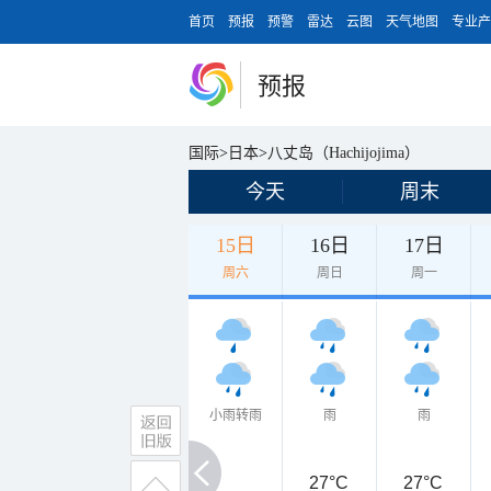
首页
预报
预警
雷达
云图
天气地图
专业产
预报
国际
>
日本
>
八丈岛（Hachijojima）
今天
周末
15日
16日
17日
周六
周日
周一
小雨转雨
雨
雨
27°C
27°C