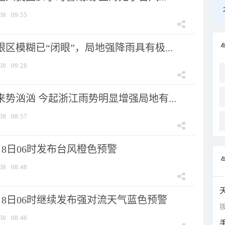
08
09:55
眼区模糊已“闭眼”，局地强降雨具有极...
08
09:28
来势汹汹 今起浙江雨势明显增强局地有...
08
08:57
8日06时发布台风橙色预警
08
08:48
月8日06时继续发布强对流天气蓝色预警
拨
08
08:46