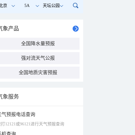
北京
5A
天坛公园
气象产品
全国降水量预报
强对流天气公报
全国地质灾害预报
气象服务
天气预报电话查询
打12121或96121进行天气预报查询
手机查询