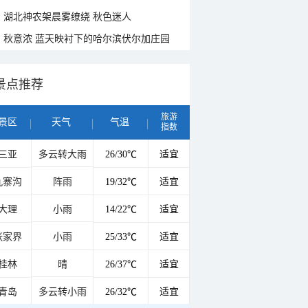
湖北神农架晨雾缭绕 秋色迷人
秋意浓 蓝天映衬下的哈尔滨伏尔加庄园
景点推荐
旅游
景区
天气
气温
指数
三亚
多云转大雨
26/30℃
适宜
九寨沟
阵雨
19/32℃
适宜
大理
小雨
14/22℃
适宜
张家界
小雨
25/33℃
适宜
桂林
晴
26/37℃
适宜
青岛
多云转小雨
26/32℃
适宜