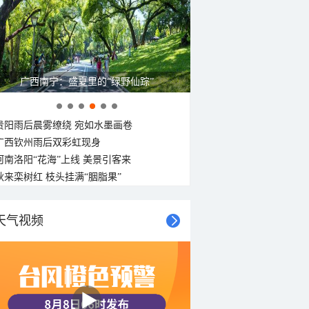
广西南宁：盛夏里的“绿野仙踪”
贵阳雨后晨雾缭绕 宛如水墨画卷
广西钦州雨后双彩虹现身
河南洛阳“花海”上线 美景引客来
秋来栾树红 枝头挂满“胭脂果”
天气视频