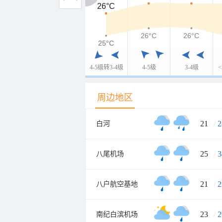
26°C
26°C
26°C
26°C
25°C
25°C
4-5级转3-4级
4-5级
3-4级
周边地区
21
/
2
白河
25
/
3
八尾机场
21
/
2
八户航空基地
23
/
2
南纪白滨机场