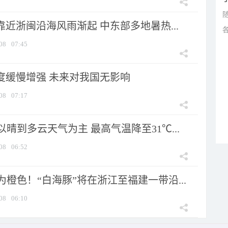
靠近浙闽沿海风雨渐起 中东部多地暑热...
08
07:45
强度缓慢增强 未来对我国无影响
08
07:17
晴到多云天气为主 最高气温降至31℃...
08
06:52
橙色！“白海豚”将在浙江至福建一带沿...
08
06:10