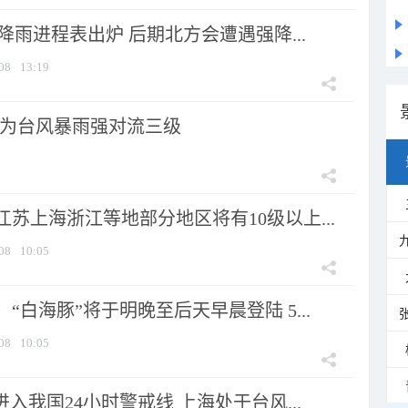
 降雨进程表出炉 后期北方会遭遇强降...
08
13:19
为台风暴雨强对流三级
苏上海浙江等地部分地区将有10级以上...
08
10:05
“白海豚”将于明晚至后天早晨登陆 5...
08
10:05
进入我国24小时警戒线 上海处于台风...