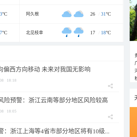
3
°C
26
/
31
°C
阿久根
7
°C
17
/
18
°C
北见枝幸
将向偏西方向移动 未来对我国无影响
08
18:18
风险预警：浙江云南等部分地区风险较高
08
18:05
：浙江上海等4省市部分地区将有10级...