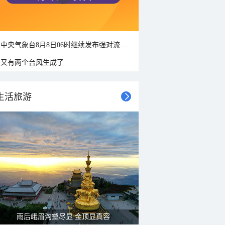
中央气象台8月8日06时继续发布强对流天气蓝色预警
又有两个台风生成了
生活旅游
雨后峨眉沟壑尽显 金顶显真容