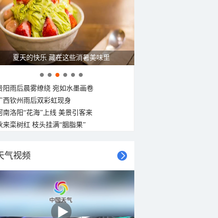
夏天的快乐 藏在这些消暑美味里
贵阳雨后晨雾缭绕 宛如水墨画卷
广西钦州雨后双彩虹现身
河南洛阳“花海”上线 美景引客来
秋来栾树红 枝头挂满“胭脂果”
天气视频