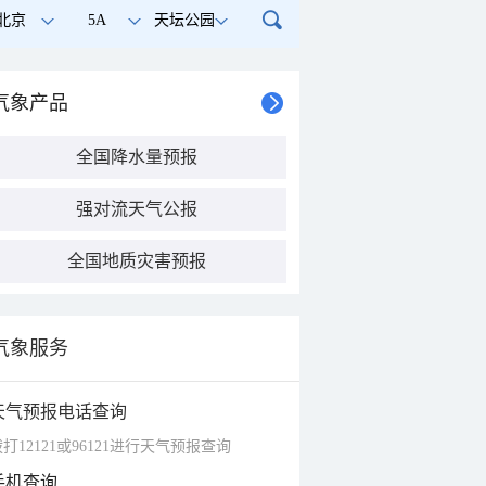
北京
5A
天坛公园
气象产品
全国降水量预报
强对流天气公报
全国地质灾害预报
气象服务
天气预报电话查询
打12121或96121进行天气预报查询
手机查询