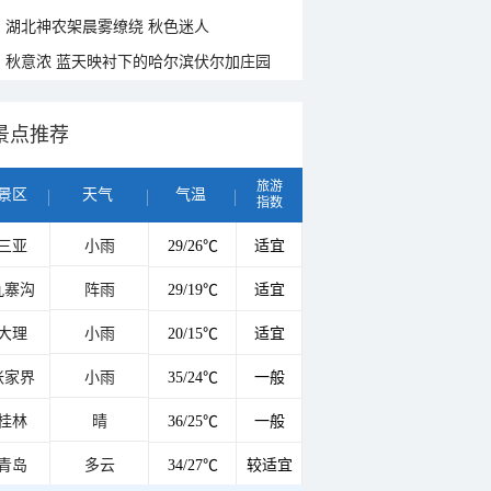
湖北神农架晨雾缭绕 秋色迷人
秋意浓 蓝天映衬下的哈尔滨伏尔加庄园
景点推荐
旅游
景区
天气
气温
指数
三亚
小雨
29/26℃
适宜
九寨沟
阵雨
29/19℃
适宜
大理
小雨
20/15℃
适宜
张家界
小雨
35/24℃
一般
桂林
晴
36/25℃
一般
青岛
多云
34/27℃
较适宜