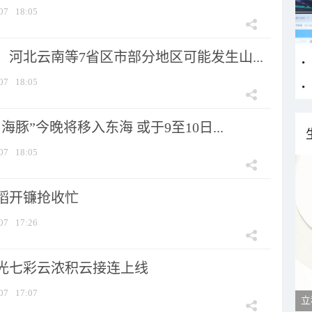
07
18:05
河北云南等7省区市部分地区可能发生山...
07
18:05
海豚”今晚将移入东海 或于9至10日...
07
18:05
稻开镰抢收忙
07
17:26
光七彩云浓积云接连上线
07
17:07
立