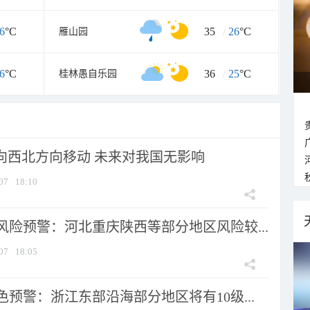
6
°C
35
/
26
°C
雁山园
6
°C
36
/
25
°C
桂林愚自乐园
将向西北方向移动 未来对我国无影响
07
18:10
风险预警：河北重庆陕西等部分地区风险较...
07
18:05
预警：浙江东部沿海部分地区将有10级...