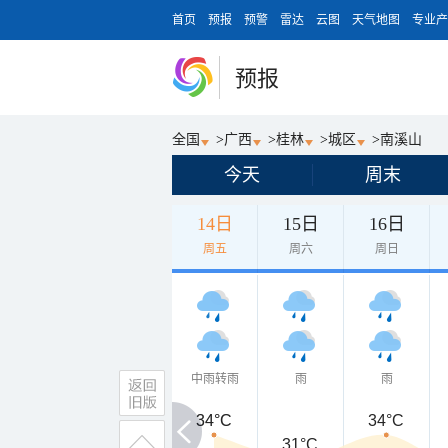
首页
预报
预警
雷达
云图
天气地图
专业产
预报
全国
>
广西
>
桂林
>
城区
>
南溪山
今天
周末
14日
15日
16日
周五
周六
周日
中雨转雨
雨
雨
34°C
34°C
34°C
31°C