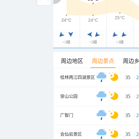
25°C
24°C
24°C
24°C
<3级
<3级
<3级
周边地区
周边景点
周边
35
/
2
桂林两江四湖景区
35
/
2
穿山公园
35
/
2
广智门
35
/
2
会仙岩景区