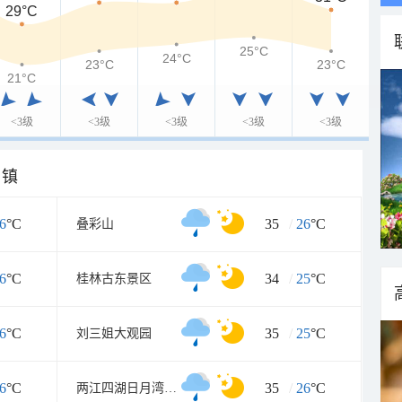
29°C
25°C
24°C
23°C
23°C
21°C
<3级
<3级
<3级
<3级
<3级
乡镇
6
°C
35
/
26
°C
叠彩山
6
°C
34
/
25
°C
桂林古东景区
6
°C
35
/
25
°C
刘三姐大观园
6
°C
35
/
26
°C
两江四湖日月湾码头