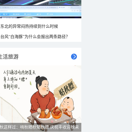
东北的异常闷热持续到什么时候
台风“白海豚”为什么会报出两条路径？
生活旅游
秋这样过：啃秋晒秋贴秋膘 庆祝丰收迎秋来