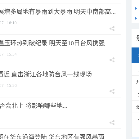
增多局地有暴雨到大暴雨 明天中南部高...
07
16:10
玉环热到破纪录 明天至10日台风携强...
07
15:34
”逼近 直击浙江各地防台风一线现场
07
15:26
会北上 将影响哪些地...
”将在华东沿海登陆 华东地区有强风暴雨