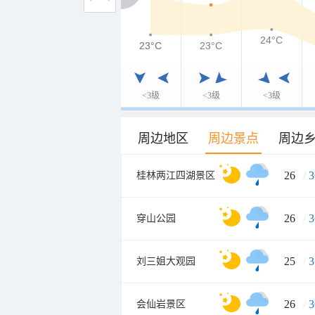
24°C
23°C
23°C
23°C
<3级
<3级
<3级
周边地区
周边景点
周边
26
/
3
桂林两江四湖景区
26
/
3
穿山公园
25
/
3
刘三姐大观园
26
/
3
会仙岩景区