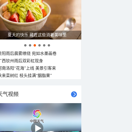
夏天的快乐 藏在这些消暑美味里
贵阳雨后晨雾缭绕 宛如水墨画卷
广西钦州雨后双彩虹现身
河南洛阳“花海”上线 美景引客来
秋来栾树红 枝头挂满“胭脂果”
天气视频