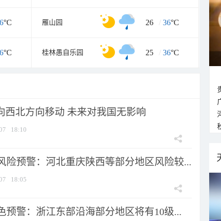
6
°C
26
/
36
°C
雁山园
6
°C
25
/
36
°C
桂林愚自乐园
将向西北方向移动 未来对我国无影响
07
18:10
风险预警：河北重庆陕西等部分地区风险较...
07
18:05
预警：浙江东部沿海部分地区将有10级...