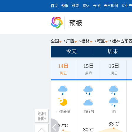
首页
预报
预警
雷达
云图
天气地图
专业产
预报
全国
>
广西
>
桂林
>
城区
>
桂林古东
今天
周末
14日
15日
16日
周五
周六
周日
小雨转晴
雨转阴
雨
33°C
32°C
32°C
30°C