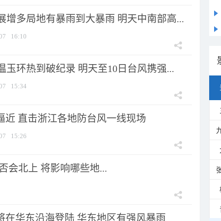
增多局地有暴雨到大暴雨 明天中南部高...
07
16:10
玉环热到破纪录 明天至10日台风携强...
07
15:34
”逼近 直击浙江各地防台风一线现场
07
15:26
会北上 将影响哪些地...
”将在华东沿海登陆 华东地区有强风暴雨