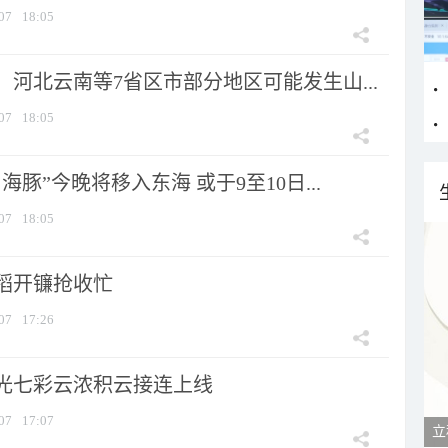
07
18:05
河北云南等7省区市部分地区可能发生山...
07
18:05
海豚”今晚将移入东海 或于9至10日...
07
18:05
稻开镰抢收忙
07
17:26
光七彩云浓积云接连上线
07
17:07
立