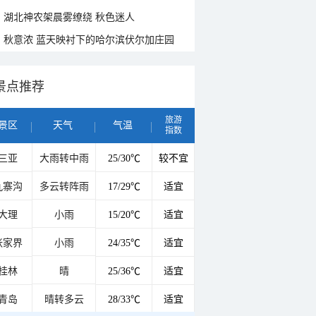
湖北神农架晨雾缭绕 秋色迷人
秋意浓 蓝天映衬下的哈尔滨伏尔加庄园
景点推荐
旅游
景区
天气
气温
指数
三亚
大雨转中雨
25/30℃
较不宜
九寨沟
多云转阵雨
17/29℃
适宜
大理
小雨
15/20℃
适宜
张家界
小雨
24/35℃
适宜
桂林
晴
25/36℃
适宜
青岛
晴转多云
28/33℃
适宜