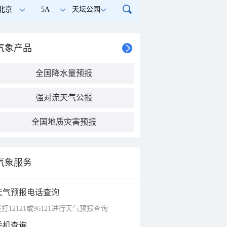
北京
5A
天坛公园
气象产品
全国降水量预报
强对流天气公报
全国地质灾害预报
气象服务
天气预报电话查询
打12121或96121进行天气预报查询
手机查询