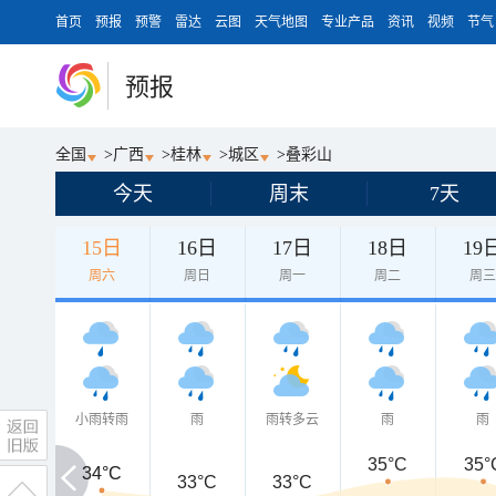
首页
预报
预警
雷达
云图
天气地图
专业产品
资讯
视频
节气
预报
全国
>
广西
>
桂林
>
城区
>
叠彩山
今天
周末
7天
15日
16日
17日
18日
19
周六
周日
周一
周二
周
小雨转雨
雨
雨转多云
雨
雨
35°C
35°
34°C
34°C
33°C
33°C