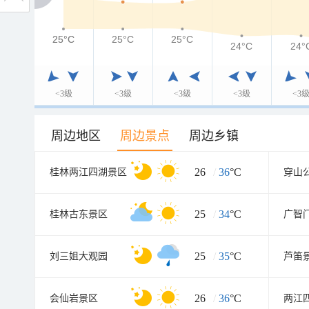
25°C
25°C
25°C
25°C
24°C
24°
<3级
<3级
<3级
<3级
<3
周边地区
周边景点
周边乡镇
26
/
36
°C
桂林两江四湖景区
穿山
25
/
34
°C
桂林古东景区
广智
25
/
35
°C
刘三姐大观园
芦笛
26
/
36
°C
会仙岩景区