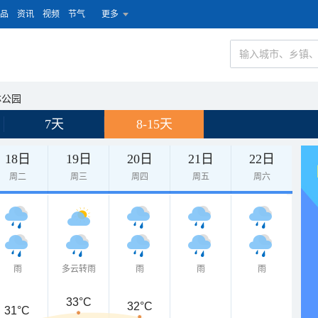
品
资讯
视频
节气
更多
林公园
7天
8-15天
18日
19日
20日
21日
22日
周二
周三
周四
周五
周六
雨
多云转雨
雨
雨
雨
33°C
32°C
31°C