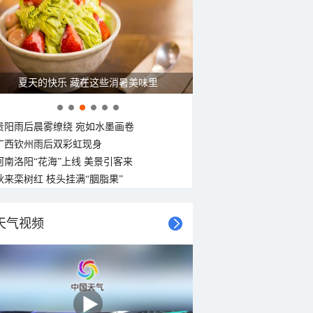
夏天的快乐 藏在这些消暑美味里
贵阳雨后晨雾缭绕 宛如水墨画卷
广西钦州雨后双彩虹现身
河南洛阳“花海”上线 美景引客来
秋来栾树红 枝头挂满“胭脂果”
天气视频