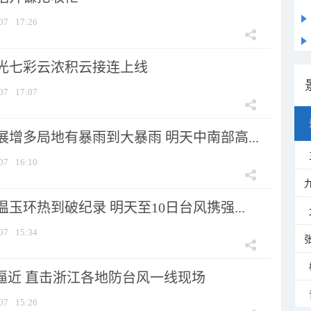
07
17:26
光七彩云浓积云接连上线
07
17:07
增多局地有暴雨到大暴雨 明天中南部高...
07
16:10
玉环热到破纪录 明天至10日台风携强...
07
15:34
”逼近 直击浙江各地防台风一线现场
07
15:26