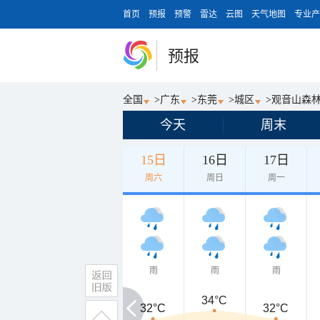
首页
预报
预警
雷达
云图
天气地图
专业产
预报
全国
>
广东
>
东莞
>
城区
>
观音山森
今天
周末
15日
16日
17日
周六
周日
周一
雨
雨
雨
34°C
32°C
32°C
32°C