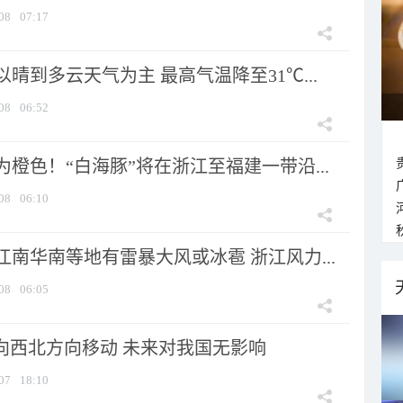
08
07:17
晴到多云天气为主 最高气温降至31℃...
08
06:52
橙色！“白海豚”将在浙江至福建一带沿...
08
06:10
南华南等地有雷暴大风或冰雹 浙江风力...
08
06:05
将向西北方向移动 未来对我国无影响
07
18:10