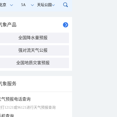
北京
5A
天坛公园
气象产品
全国降水量预报
强对流天气公报
全国地质灾害预报
气象服务
天气预报电话查询
打12121或96121进行天气预报查询
手机查询