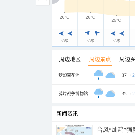
26°C
26°C
26°C
25°C
<3级
<3级
<3级
周边地区
周边景点
周边
37
/
2
梦幻百花洲
35
/
2
鸦片战争博物馆
新闻资讯
台风“灿鸿”