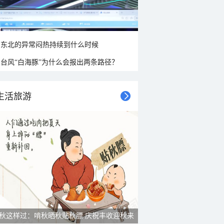
东北的异常闷热持续到什么时候
台风“白海豚”为什么会报出两条路径？
生活旅游
秋这样过：啃秋晒秋贴秋膘 庆祝丰收迎秋来