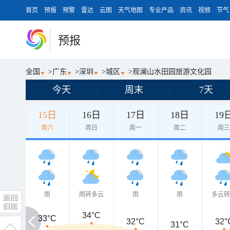
首页
预报
预警
雷达
云图
天气地图
专业产品
资讯
视频
节气
预报
全国
>
广东
>
深圳
>
城区
>
观澜山水田园旅游文化园
今天
周末
7天
15日
16日
17日
18日
19
周六
周日
周一
周二
周
雨
雨转多云
雨
雨
多云
34°C
33°C
33°C
32°C
32°
31°C