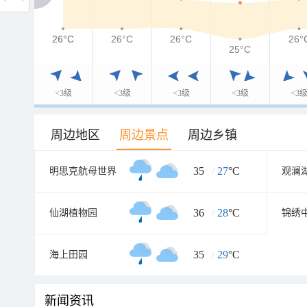
26°C
26°C
26°C
26°C
26°
25°C
<3级
<3级
<3级
<3级
<3
周边地区
周边景点
周边乡镇
35
/
27
°C
明思克航母世界
36
/
28
°C
仙湖植物园
锦绣
35
/
29
°C
海上田园
新闻资讯