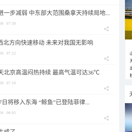
一步减弱 中东部大范围桑拿天持续局地...
06
07:50
向西北方向快速移动 未来对我国无影响
06
07:22
天北京高温闷热持续 最高气温可达36℃
06
07:10
7日将移入东海 “鲸鱼”已登陆菲律...
06
06:05