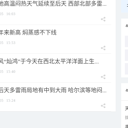
高温闷热天气延续至后天 西部北部多雷...
05
16:03
年来新高 焖蒸感不下线
05
15:53
风“灿鸿”于今天在西北太平洋洋面上生...
05
15:40
天多雷雨局地有中到大雨 哈尔滨等地闷...
05
15:24
拨