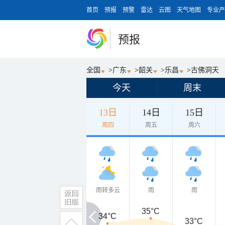
首页
预报
预警
雷达
云图
天气地图
专业产
预报
全国
>
广东
>
韶关
>
乐昌
>
古佛洞天
今天
周末
13日
14日
15日
周四
周五
周六
雨转多云
雨
雨
35°C
34°C
34°C
33°C