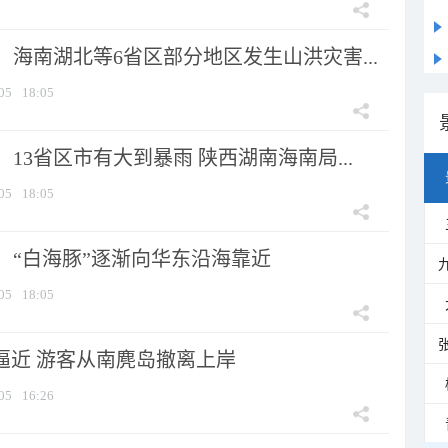
海南湖北等6省区部分地区发生山洪灾害...
05
18:05
13省区市有大到暴雨 陕西湖南海南局...
05
18:05
：“白海豚”逐渐向华东沿海靠近
05
18:05
”逼近 游客从南麂岛撤离上岸
05
16:26