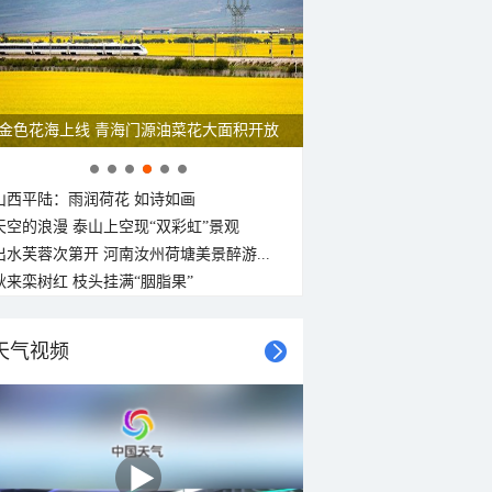
金色花海上线 青海门源油菜花大面积开放
山西平陆：雨润荷花 如诗如画
天空的浪漫 泰山上空现“双彩虹”景观
出水芙蓉次第开 河南汝州荷塘美景醉游...
秋来栾树红 枝头挂满“胭脂果”
天气视频