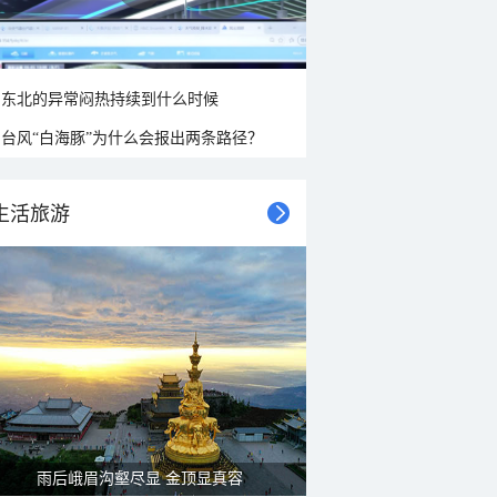
东北的异常闷热持续到什么时候
台风“白海豚”为什么会报出两条路径？
生活旅游
雨后峨眉沟壑尽显 金顶显真容