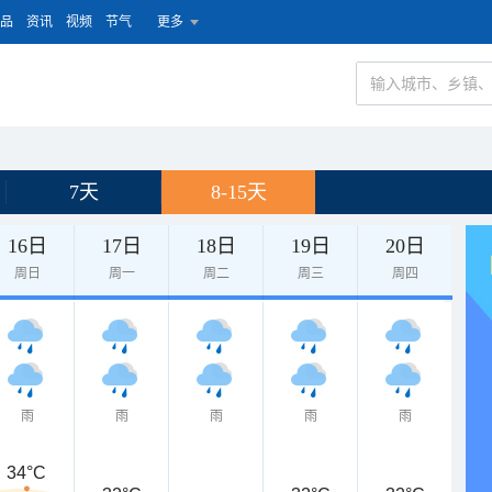
品
资讯
视频
节气
更多
7天
8-15天
16日
17日
18日
19日
20日
周日
周一
周二
周三
周四
雨
雨
雨
雨
雨
34°C