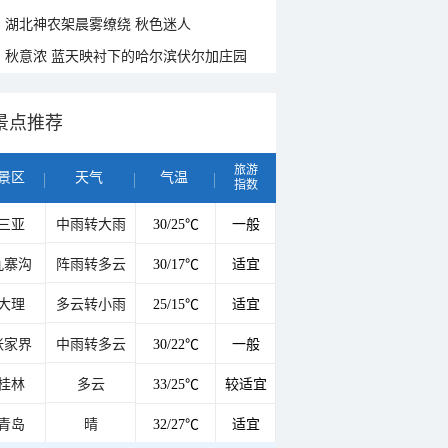
湖北神农架晨雾缭绕 秋色迷人
秋意浓 蓝天映衬下的哈尔滨伏尔加庄园
景点推荐
旅游
景区
天气
气温
指数
三亚
中雨转大雨
30/25℃
一般
九寨沟
阵雨转多云
30/17℃
适宜
大理
多云转小雨
25/15℃
适宜
张家界
中雨转多云
30/22℃
一般
桂林
多云
33/25℃
较适宜
青岛
晴
32/27℃
适宜