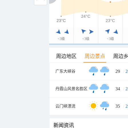
24°C
23°C
23°C
23°C
<3级
<3级
<3级
周边地区
周边景点
周边
29
/
2
广东大峡谷
34
/
2
丹霞山风景名胜区
35
/
2
云门峡漂流
新闻资讯