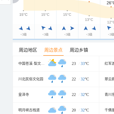
26°
15°C
15°C
15°C
15°C
13°C
12°
<3级
<3级
<3级
<3级
<3
周边地区
周边景点
周边乡镇
23
/
33
°C
中国苍溪·梨文化博览园
红军
22
/
32
°C
川北民俗文化园
翠云
22
/
32
°C
皇泽寺
20
/
32
°C
明月峡古栈道
千佛