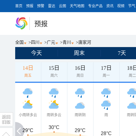
首页
预报
预警
雷达
云图
天气地图
专业产品
资讯
视频
节气
预报
全国
>
四川
>
广元
>
青川
>
唐家河
今天
周末
7天
14日
15日
16日
17日
18
周五
周六
周日
周一
周
小雨转多云
雨转多云
雨转阴
雨
雨转
30°C
29°C
29°C
29°C
28°C