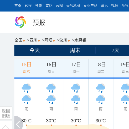
首页
预报
预警
雷达
云图
天气地图
专业产品
资讯
视频
节气
预报
全国
>
四川
>
阿坝
>
汶川
>
水磨镇
今天
周末
7天
15日
16日
17日
18日
19
周六
周日
周一
周二
周
雨
雨
雨
雨
雨
30°C
30°C
30°C
30°C
30°C