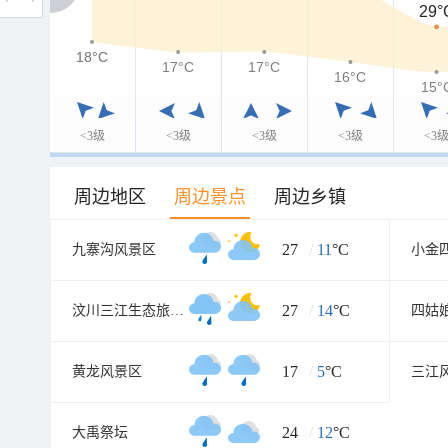
29°
18°C
18°C
17°C
17°C
16°C
15°
<3级
<3级
<3级
<3级
<3
周边地区
周边景点
周边乡镇
27
/
11
°C
九寨沟风景区
27
/
14
°C
汶川三江生态旅游区
四姑
17
/
5
°C
黄龙风景区
三江
24
/
12
°C
大禹祭坛