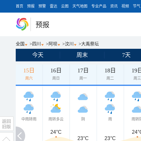
首页
预报
预警
雷达
云图
天气地图
专业产品
资讯
视频
节气
预报
全国
>
四川
>
阿坝
>
汶川
>
大禹祭坛
今天
周末
7天
15日
16日
17日
18日
19
周六
周日
周一
周二
周
中雨转雨
雨转多云
阴
雨
雨转
24°C
24°
23°C
23°C