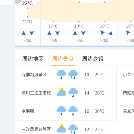
22°C
22°C
11°C
11°C
10°C
10°C
10°C
10°
<3级
<3级
<3级
<3级
<3
周边地区
周边景点
周边乡镇
10
/
29
°C
九寨沟风景区
14
/
28
°C
汶川三江生态旅游区
四姑
16
/
30
°C
水磨镇
黄龙
12
/
27
°C
三江风景名胜区