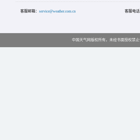
客服邮箱：
service@weather.com.cn
客服电话
中国天气网版权所有，未经书面授权禁止使用 