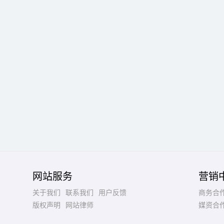
网站服务
营销
关于我们
联系我们
用户反馈
商务合
版权声明
网站律师
媒资合