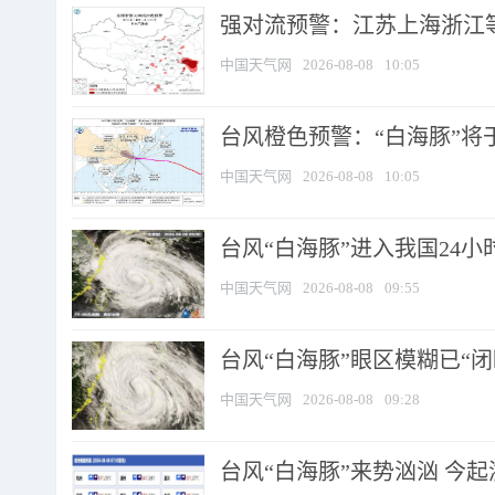
强对流预警：江苏上海浙江等地
中国天气网
2026-08-08
10:05
台风橙色预警：“白海豚”将于
中国天气网
2026-08-08
10:05
台风“白海豚”进入我国24小时
中国天气网
2026-08-08
09:55
台风“白海豚”眼区模糊已“闭
中国天气网
2026-08-08
09:28
台风“白海豚”来势汹汹 今起