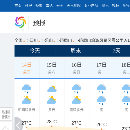
首页
预报
预警
雷达
云图
天气地图
专业产品
资讯
视频
节气
预报
全国
>
四川
>
乐山
>
峨眉山
>
峨眉山旅游风景区零公里入
今天
周末
7天
14日
15日
16日
17日
18
周五
周六
周日
周一
周
中雨转多云
多云
雨转多云
雨
雨
28°C
27°C
27°C
27°C
26°C
23°