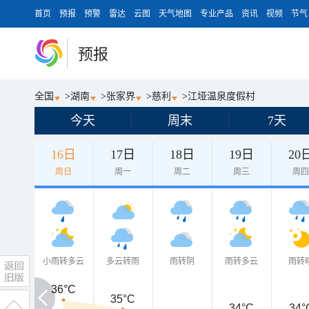
首页
预报
预警
雷达
云图
天气地图
专业产品
资讯
视频
节气
预报
全国
>
湖南
>
张家界
>
慈利
>
江垭温泉度假村
今天
周末
7天
16日
17日
18日
19日
20
周日
周一
周二
周三
周
小雨转多云
多云转雨
雨转阴
雨转多云
雨转
36°C
36°C
35°C
34°C
34°