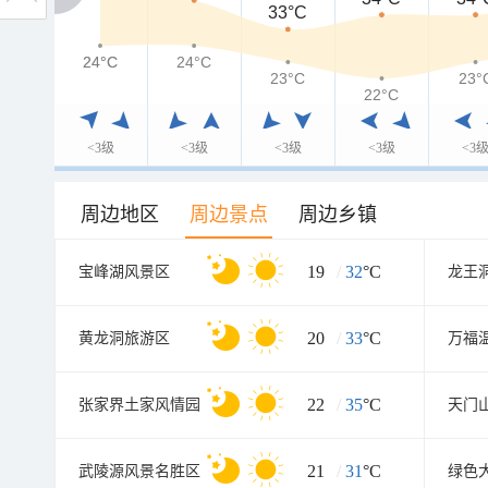
33°C
24°C
24°C
24°C
23°C
23°
22°C
<3级
<3级
<3级
<3级
<3
周边地区
周边景点
周边乡镇
19
/
32
°C
宝峰湖风景区
龙王
20
/
33
°C
黄龙洞旅游区
万福
22
/
35
°C
张家界土家风情园
21
/
31
°C
武陵源风景名胜区
绿色