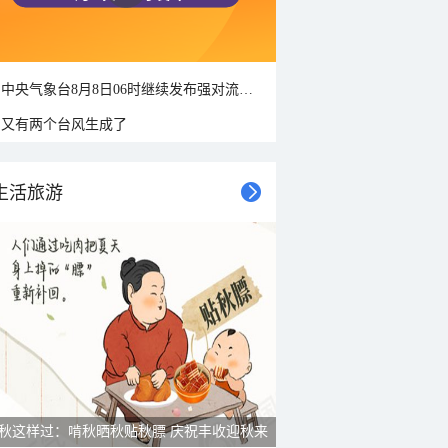
中央气象台8月8日06时继续发布强对流天气蓝色预警
又有两个台风生成了
生活旅游
雨后峨眉沟壑尽显 金顶显真容