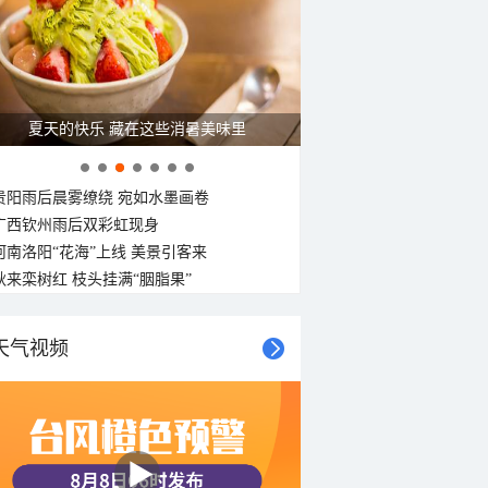
广西南宁：盛夏里的“绿野仙踪”
贵阳雨后晨雾缭绕 宛如水墨画卷
广西钦州雨后双彩虹现身
河南洛阳“花海”上线 美景引客来
秋来栾树红 枝头挂满“胭脂果”
天气视频