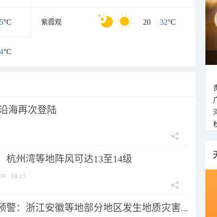
5
°C
20
/
32
°C
紫霞观
4
°C
市沿海再次登陆
：杭州湾等地阵风可达13至14级
09
18:15
预警：浙江安徽等地部分地区发生地质灾害...