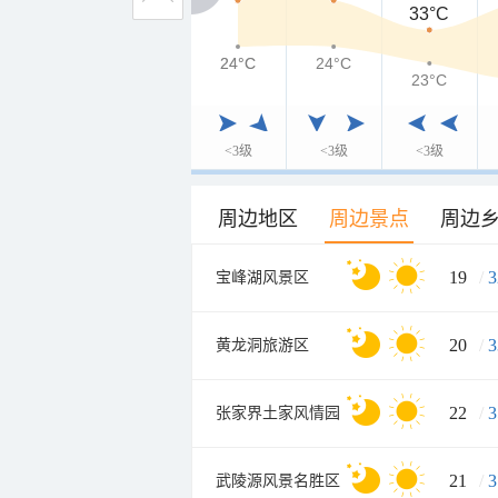
33°C
24°C
24°C
24°C
23°C
<3级
<3级
<3级
周边地区
周边景点
周边
19
/
3
宝峰湖风景区
20
/
3
黄龙洞旅游区
22
/
3
张家界土家风情园
21
/
3
武陵源风景名胜区