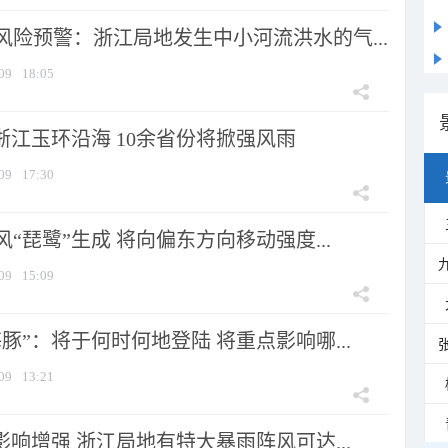
风险预警：浙江局地发生中小河流洪水的气...
09
18:05
浙江玉环沿海 10余省份将掀强风雨
09
17:30
风“琵鹭”生成 将向偏东方向移动强度...
09
15:09
豚”：将于何时何地登陆 将重点影响哪...
09
13:21
影响增强 浙江局地有特大暴雨阵风可达...