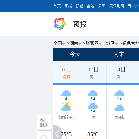
首页
预报
预警
雷达
云图
天气地图
专业产
预报
全国
>
湖南
>
张家界
>
城区
>
绿色大
今天
周末
16日
17日
18日
周日
周一
周二
小雨转多云
雨
雨转阴
35°C
35°C
35°C