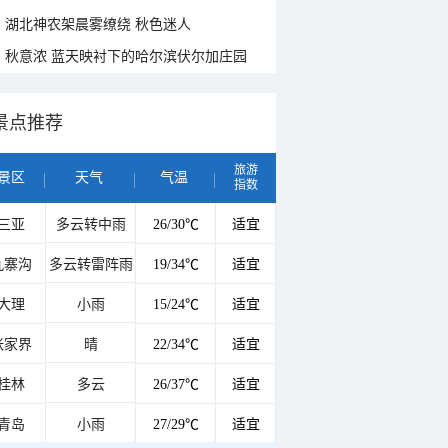
湖北神农架晨雾缭绕 秋色迷人
秋意浓 蓝天映衬下的哈尔滨伏尔加庄园
景点推荐
旅游
景区
天气
气温
指数
三亚
多云转中雨
26/30℃
适宜
九寨沟
多云转雷阵雨
19/34℃
适宜
大理
小雨
15/24℃
适宜
张家界
晴
22/34℃
适宜
桂林
多云
26/37℃
适宜
青岛
小雨
27/29℃
适宜