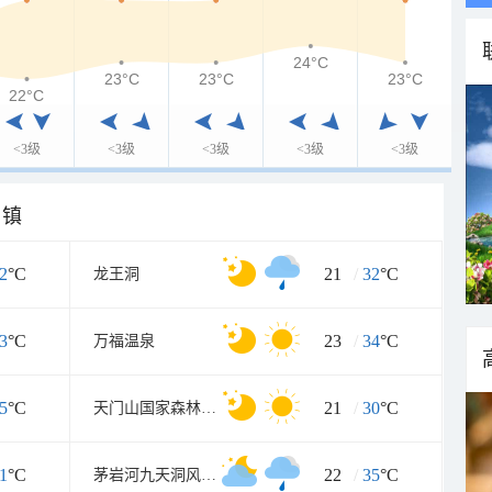
24°C
23°C
23°C
23°C
22°C
<3级
<3级
<3级
<3级
<3级
乡镇
2
°C
21
/
32
°C
龙王洞
3
°C
23
/
34
°C
万福温泉
5
°C
21
/
30
°C
天门山国家森林公园
1
°C
22
/
35
°C
茅岩河九天洞风景区