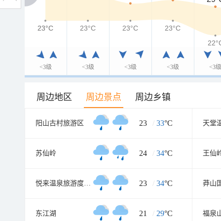
23°C
23°C
23°C
23°C
23°C
22°
<3级
<3级
<3级
<3级
<3
周边地区
周边景点
周边乡镇
23
/
33
°C
阳山古村旅游区
天堂
24
/
34
°C
苏仙岭
王仙
23
/
34
°C
悦来温泉旅游度假山庄
莽山
21
/
29
°C
东江湖
福泉