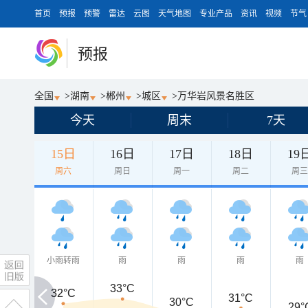
首页
预报
预警
雷达
云图
天气地图
专业产品
资讯
视频
节气
预报
全国
>
湖南
>
郴州
>
城区
>
万华岩风景名胜区
今天
周末
7天
15日
16日
17日
18日
19
周六
周日
周一
周二
周
小雨转雨
雨
雨
雨
雨
33°C
32°C
32°C
31°C
30°C
29°