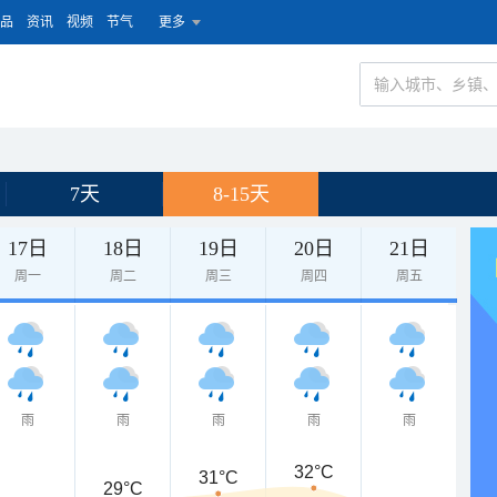
品
资讯
视频
节气
更多
7天
8-15天
17日
18日
19日
20日
21日
周一
周二
周三
周四
周五
雨
雨
雨
雨
雨
32°C
31°C
29°C