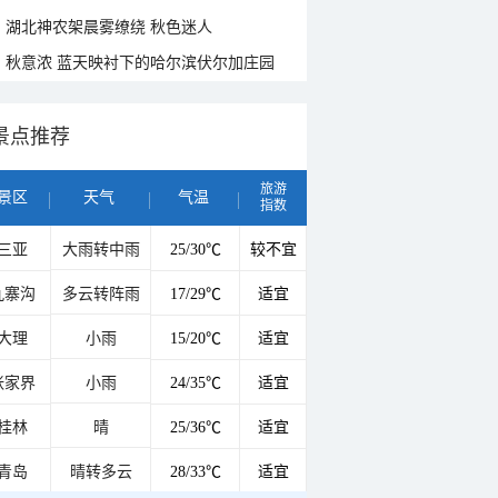
湖北神农架晨雾缭绕 秋色迷人
秋意浓 蓝天映衬下的哈尔滨伏尔加庄园
景点推荐
旅游
景区
天气
气温
指数
三亚
大雨转中雨
25/30℃
较不宜
九寨沟
多云转阵雨
17/29℃
适宜
大理
小雨
15/20℃
适宜
张家界
小雨
24/35℃
适宜
桂林
晴
25/36℃
适宜
青岛
晴转多云
28/33℃
适宜