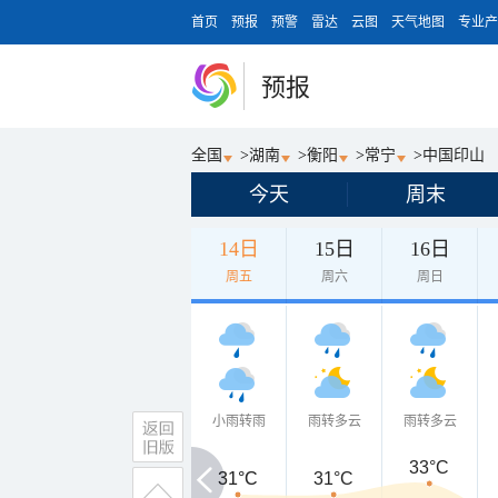
首页
预报
预警
雷达
云图
天气地图
专业产
预报
全国
>
湖南
>
衡阳
>
常宁
>
中国印山
今天
周末
14日
15日
16日
周五
周六
周日
小雨转雨
雨转多云
雨转多云
33°C
31°C
31°C
31°C