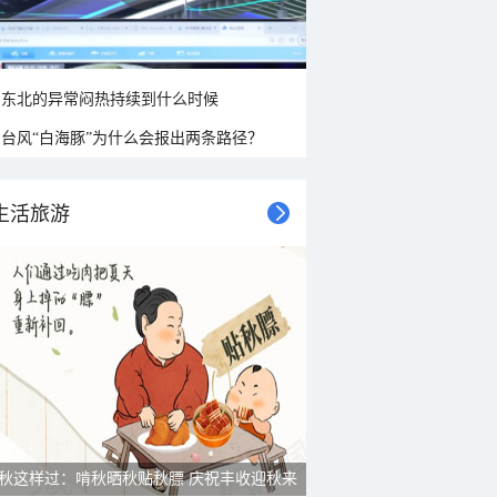
东北的异常闷热持续到什么时候
台风“白海豚”为什么会报出两条路径？
生活旅游
雨后峨眉沟壑尽显 金顶显真容