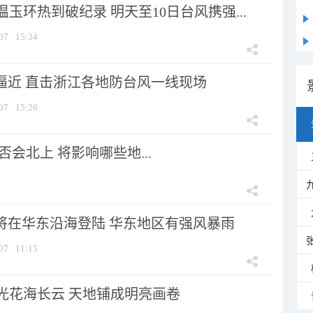
玉环热到破纪录 明天至10日台风携强...
07
15:34
”逼近 直击浙江各地防台风一线现场
07
15:26
会北上 将影响哪些地...
”将在华东沿海登陆 华东地区有强风暴雨
07
11:15
光花海长云 天地铺成明亮画卷