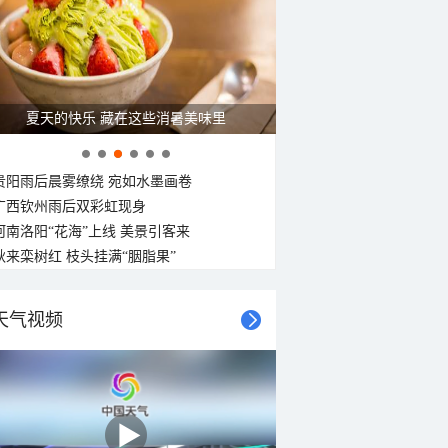
广西南宁：盛夏里的“绿野仙踪”
贵阳雨后晨雾缭绕 宛如水墨画卷
广西钦州雨后双彩虹现身
河南洛阳“花海”上线 美景引客来
秋来栾树红 枝头挂满“胭脂果”
天气视频