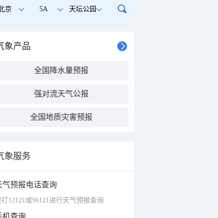
北京
5A
天坛公园
气象产品
全国降水量预报
强对流天气公报
全国地质灾害预报
气象服务
天气预报电话查询
打12121或96121进行天气预报查询
手机查询