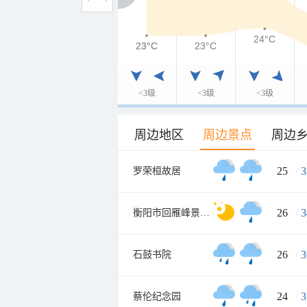
24°C
23°C
23°C
23°C
<3级
<3级
<3级
周边地区
周边景点
周边
25
/
3
罗荣桓故居
26
/
3
衡阳市回雁峰景区南门
26
/
3
石鼓书院
24
/
3
蔡伦纪念园