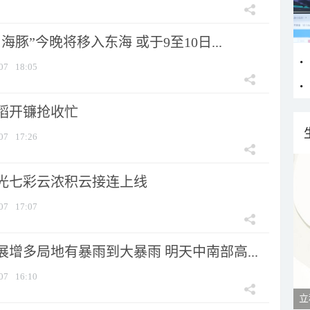
海豚”今晚将移入东海 或于9至10日...
07
18:05
稻开镰抢收忙
07
17:26
光七彩云浓积云接连上线
07
17:07
增多局地有暴雨到大暴雨 明天中南部高...
07
16:10