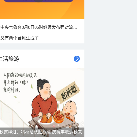
中央气象台8月8日06时继续发布强对流天气蓝色预警
又有两个台风生成了
生活旅游
雨后峨眉沟壑尽显 金顶显真容