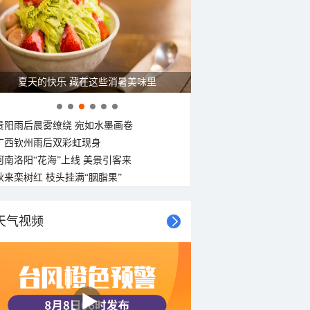
广西南宁：盛夏里的“绿野仙踪”
贵阳雨后晨雾缭绕 宛如水墨画卷
广西钦州雨后双彩虹现身
河南洛阳“花海”上线 美景引客来
秋来栾树红 枝头挂满“胭脂果”
天气视频