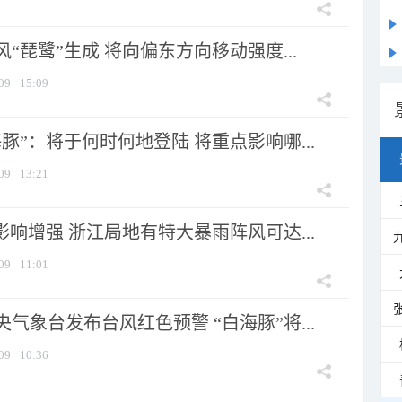
风“琵鹭”生成 将向偏东方向移动强度...
09
15:09
豚”：将于何时何地登陆 将重点影响哪...
09
13:21
影响增强 浙江局地有特大暴雨阵风可达...
09
11:01
气象台发布台风红色预警 “白海豚”将...
09
10:36