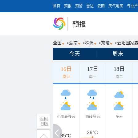
首页
预报
预警
雷达
云图
天气地图
专业产
预报
全国
>
湖南
>
株洲
>
茶陵
>
云阳国家
今天
周末
16日
17日
18日
周日
周一
周二
小雨转多云
雨转多云
多云
36°C
35°C
35°C