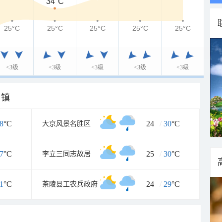
34°C
25°C
25°C
25°C
25°C
25°C
<3级
<3级
<3级
<3级
<3级
乡镇
8
°C
24
/
30
°C
大京风景名胜区
7
°C
25
/
30
°C
李立三同志故居
1
°C
24
/
29
°C
茶陵县工农兵政府