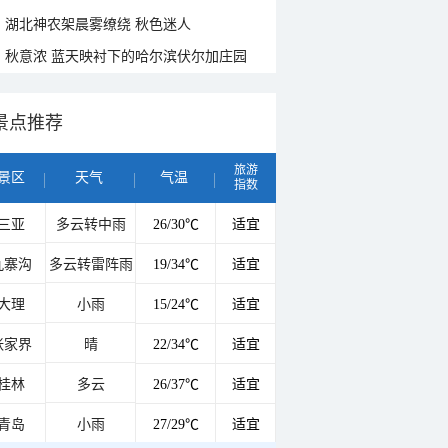
湖北神农架晨雾缭绕 秋色迷人
秋意浓 蓝天映衬下的哈尔滨伏尔加庄园
景点推荐
旅游
景区
天气
气温
指数
三亚
多云转中雨
26/30℃
适宜
九寨沟
多云转雷阵雨
19/34℃
适宜
大理
小雨
15/24℃
适宜
张家界
晴
22/34℃
适宜
桂林
多云
26/37℃
适宜
青岛
小雨
27/29℃
适宜