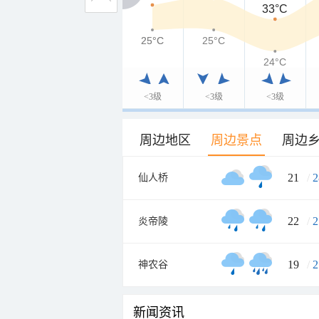
33°C
25°C
25°C
25°C
24°C
<3级
<3级
<3级
周边地区
周边景点
周边
21
/
2
仙人桥
22
/
2
炎帝陵
19
/
2
神农谷
新闻资讯