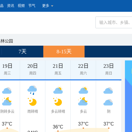
品
资讯
视频
节气
更多
森林公园
7天
8-15天
19日
20日
21日
22日
23日
周三
周四
周五
周六
周日
阴转多云
雨转晴
多云转晴
多云
阴
37°C
37°C
37°C
36°C