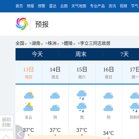
首页
预报
预警
雷达
云图
天气地图
专业产品
资讯
视频
节气
预报
全国
>
湖南
>
株洲
>
醴陵
>
李立三同志故居
今天
周末
7天
13日
14日
15日
16日
17
周四
周五
周六
周日
周
多云
阴
雨
阴
阴转
37°C
37°C
37°C
37°C
34°C