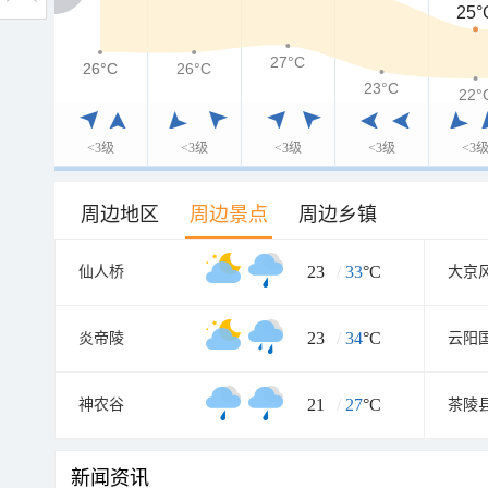
25°
27°C
26°C
26°C
26°C
23°C
22°
<3级
<3级
<3级
<3级
<3
周边地区
周边景点
周边乡镇
23
/
33
°C
仙人桥
大京
23
/
34
°C
炎帝陵
云阳
21
/
27
°C
神农谷
茶陵
新闻资讯