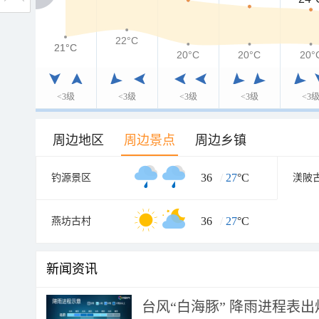
22°C
21°C
21°C
20°C
20°C
20°
<3级
<3级
<3级
<3级
<3
周边地区
周边景点
周边乡镇
36
/
27
°C
钓源景区
渼陂
36
/
27
°C
燕坊古村
新闻资讯
台风“白海豚” 降雨进程表出炉