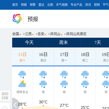
首页
预报
预警
雷达
云图
天气地图
专业产品
资讯
视频
节气
预报
全国
>
江西
>
吉安
>
井冈山
>
井冈山风景区
今天
周末
7天
15日
16日
17日
18日
19
周六
周日
周一
周二
周
雨转多云
雨
雨
雨
雨
30°C
28°C
28°C
27°C
25°C
24°