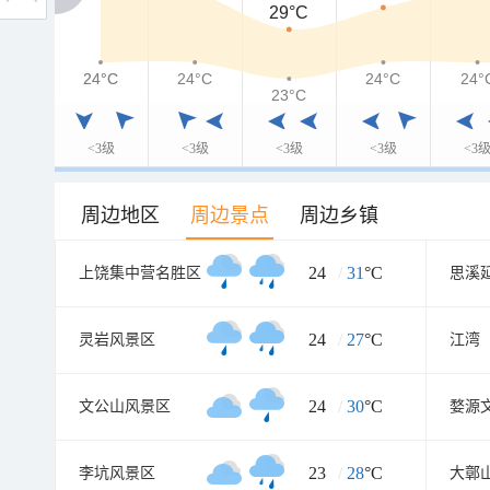
29°C
24°C
24°C
24°C
24°C
24°
23°C
<3级
<3级
<3级
<3级
<3
周边地区
周边景点
周边乡镇
24
/
31
°C
上饶集中营名胜区
思溪
24
/
27
°C
灵岩风景区
江湾
24
/
30
°C
文公山风景区
婺源
23
/
28
°C
李坑风景区
大鄣