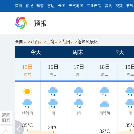
首页
预报
预警
雷达
云图
天气地图
专业产品
资讯
视频
节气
预报
全国
>
江西
>
上饶
>
弋阳
>
龟峰风景区
今天
周末
7天
15日
16日
17日
18日
19
周六
周日
周一
周二
周
晴转雨
雨
雨
雨转阴
雨
35°C
35°C
35°
34°C
32°C