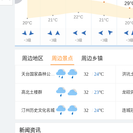
29°
22°C
21°C
21°C
20°C
20°C
20°
<3级
<3级
<3级
<3级
<3
周边地区
周边景点
周边乡镇
32
/
24
°C
天台国家森林公园水上茶乡九鹏溪
洪坑
32
/
23
°C
高北土楼群
龙硿
32
/
24
°C
汀州历史文化名城
连城
新闻资讯