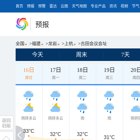
首页
预报
预警
雷达
云图
天气地图
专业产品
资讯
视频
节气
预报
全国
>
福建
>
龙岩
>
上杭
>
古田会议会址
今天
周末
7天
16日
17日
18日
19日
20
周日
周一
周二
周三
周
雨转多云
雨转多云
雨
雨
雨转
33°C
33°C
32°C
32°C
31°C