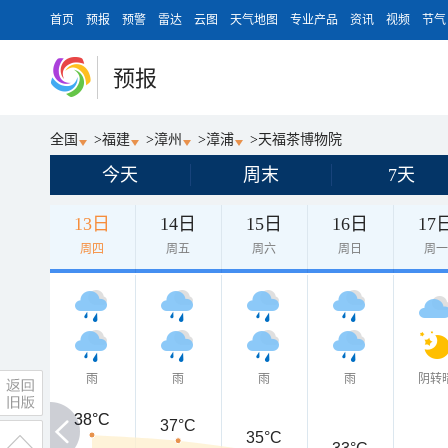
首页
预报
预警
雷达
云图
天气地图
专业产品
资讯
视频
节气
预报
全国
>
福建
>
漳州
>
漳浦
>
天福茶博物院
今天
周末
7天
13日
14日
15日
16日
17
周四
周五
周六
周日
周
雨
雨
雨
雨
阴转
38°C
38°C
37°C
35°C