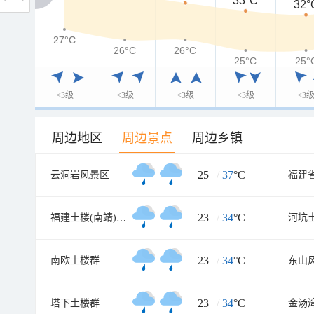
33°C
32°
27°C
27°C
26°C
26°C
25°C
25°
<3级
<3级
<3级
<3级
<3
周边地区
周边景点
周边乡镇
25
/
37
°C
云洞岩风景区
23
/
34
°C
福建土楼(南靖)景区
河坑
23
/
34
°C
南欧土楼群
东山
23
/
34
°C
塔下土楼群