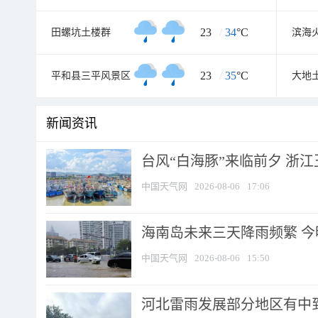
23
/
34
°C
田螺坑土楼群
23
/
35
°C
平和县三平风景区
大地
新闻资讯
台风“白海豚”来临前夕 浙
中国天气网
2026-08-06
17:06
海南岛未来三天降雨频繁 
中国天气网
2026-08-06
15:50
河北雷雨发展部分地区有中到