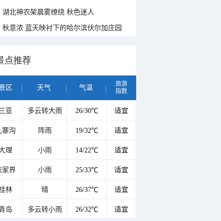
湖北神农架晨雾缭绕 秋色迷人
秋意浓 蓝天映衬下的哈尔滨伏尔加庄园
景点推荐
旅游
景区
天气
气温
指数
三亚
多云转大雨
26/30℃
适宜
九寨沟
阵雨
19/32℃
适宜
大理
小雨
14/22℃
适宜
张家界
小雨
25/33℃
适宜
桂林
晴
26/37℃
适宜
青岛
多云转小雨
26/32℃
适宜