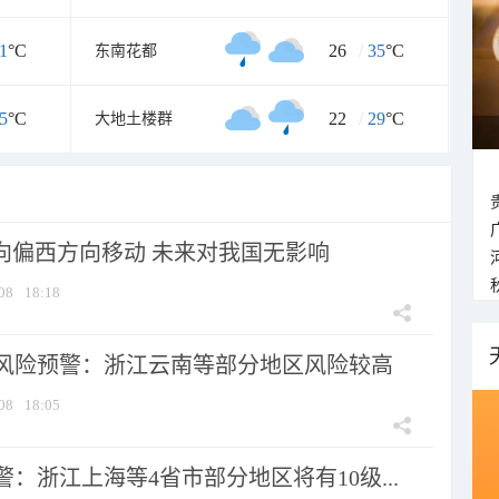
1
°C
26
/
35
°C
东南花都
5
°C
22
/
29
°C
大地土楼群
将向偏西方向移动 未来对我国无影响
08
18:18
风险预警：浙江云南等部分地区风险较高
08
18:05
：浙江上海等4省市部分地区将有10级...