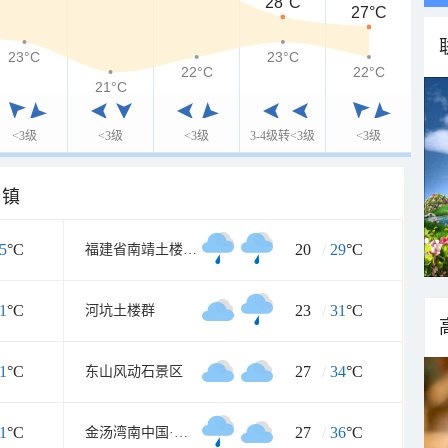
28°C
27°C
23°C
23°C
22°C
22°C
21°C
<3级
<3级
<3级
3-4级转<3级
<3级
乡镇
5
°C
20
/
29
°C
福建省南靖土楼博物馆
1
°C
23
/
31
°C
河坑土楼群
1
°C
27
/
34
°C
东山风动石景区
1
°C
27
/
36
°C
金汤湾南中国·海水温泉度假地