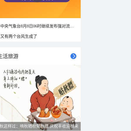
中央气象台8月8日06时继续发布强对流天气蓝色预警
又有两个台风生成了
生活旅游
秋这样过：啃秋晒秋贴秋膘 庆祝丰收迎秋来