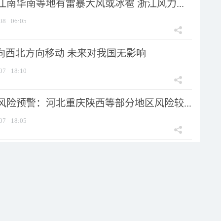
南华南等地有雷暴大风或冰雹 浙江风力...
08
06:05
将向西北方向移动 未来对我国无影响
07
18:10
风险预警：河北重庆陕西等部分地区风险较...
07
18:05
预警：浙江东部沿海部分地区将有10级...
07
18:05
河北云南等7省区市部分地区可能发生山...
07
18:05