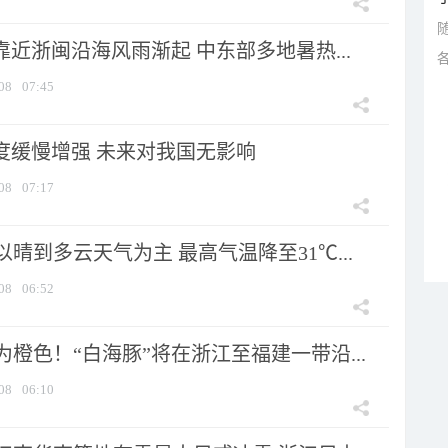
靠近浙闽沿海风雨渐起 中东部多地暑热...
08
07:45
强度缓慢增强 未来对我国无影响
08
07:17
晴到多云天气为主 最高气温降至31℃...
08
06:52
橙色！“白海豚”将在浙江至福建一带沿...
08
06:10