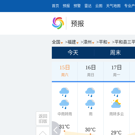
首页
预报
预警
雷达
云图
天气地图
专业产
预报
全国
>
福建
>
漳州
>
平和
>
平和县三
今天
周末
15日
16日
17日
周六
周日
周一
中雨转雨
雨
雨转多云
31°C
31°C
30°C
29°C