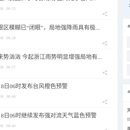
08
09:55
眼区模糊已“闭眼”，局地强降雨具有极...
08
09:28
来势汹汹 今起浙江雨势明显增强局地有...
08
08:57
8日06时发布台风橙色预警
08
08:48
月8日06时继续发布强对流天气蓝色预警
拨
08
08:46