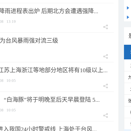
 降雨进程表出炉 后期北方会遭遇强降...
08
13:19
为台风暴雨强对流三级
苏上海浙江等地部分地区将有10级以上...
08
10:05
“白海豚”将于明晚至后天早晨登陆 5...
08
10:05
进入我国24小时警戒线 上海处于台风...