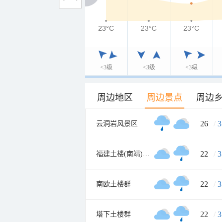
23°C
23°C
23°C
23°C
<3级
<3级
<3级
周边地区
周边景点
周边
26
/
3
云洞岩风景区
22
/
3
福建土楼(南靖)景区
22
/
3
南欧土楼群
22
/
3
塔下土楼群