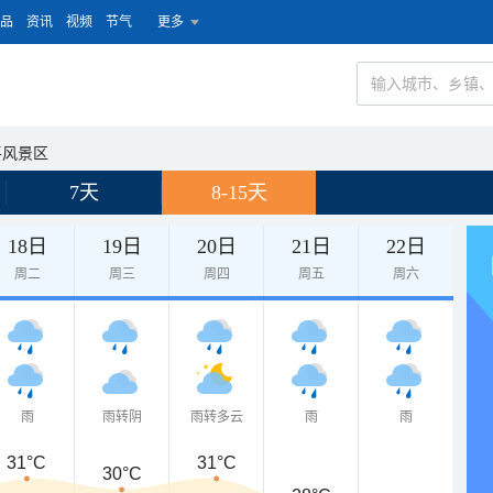
品
资讯
视频
节气
更多
平风景区
7天
8-15天
18日
19日
20日
21日
22日
周二
周三
周四
周五
周六
雨
雨转阴
雨转多云
雨
雨
31°C
31°C
30°C