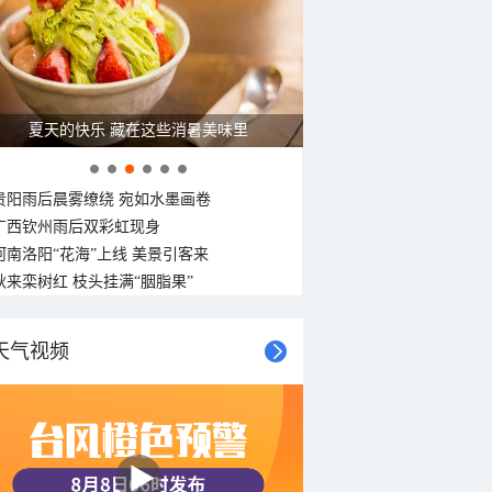
夏天的快乐 藏在这些消暑美味里
贵阳雨后晨雾缭绕 宛如水墨画卷
广西钦州雨后双彩虹现身
河南洛阳“花海”上线 美景引客来
秋来栾树红 枝头挂满“胭脂果”
天气视频