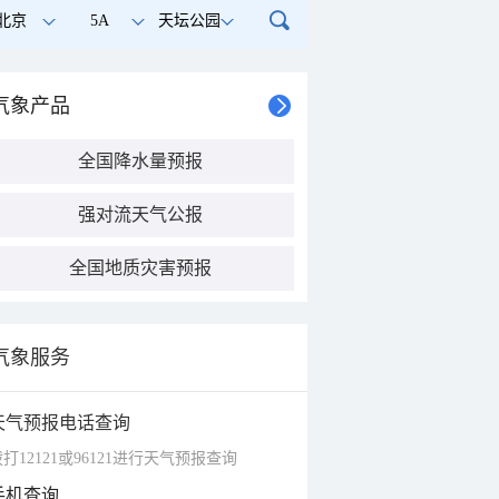
北京
5A
天坛公园
气象产品
全国降水量预报
强对流天气公报
全国地质灾害预报
气象服务
天气预报电话查询
打12121或96121进行天气预报查询
手机查询