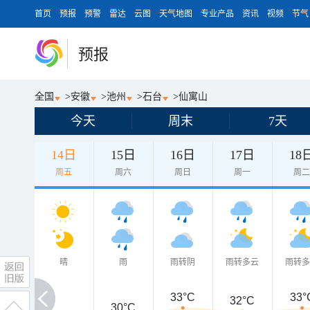
首页
预报
预警
雷达
云图
天气地图
专业产品
资讯
视频
节气
预报
全国
>
安徽
>
池州
>
石台
>
仙寓山
今天
周末
7天
14日
15日
16日
17日
18
周五
周六
周日
周一
周
晴
雨
雨转阴
雨转多云
雨转
33°C
33°
32°C
30°C