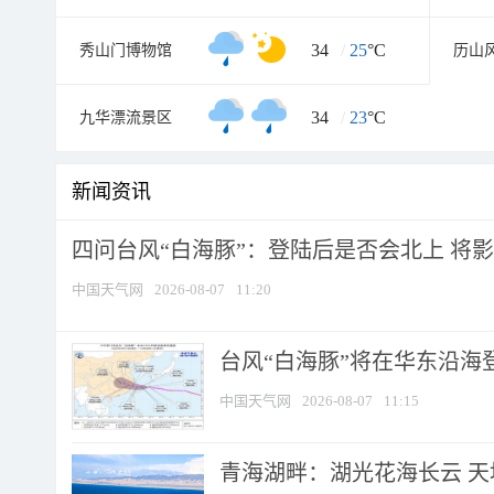
34
/
25
°C
秀山门博物馆
历山
34
/
23
°C
九华漂流景区
新闻资讯
四问台风“白海豚”：登陆后是否会北上 将影响
中国天气网
2026-08-07
11:20
台风“白海豚”将在华东沿海
中国天气网
2026-08-07
11:15
青海湖畔：湖光花海长云 