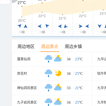
27°C
27°C
23°
22°C
22°C
21°C
20°C
20°C
<3级
<3级
<3级
<3级
<3
周边地区
周边景点
周边乡镇
34
/
23
°C
蓬莱仙洞
九华
34
/
25
°C
杏花村
牯牛
33
/
21
°C
神仙洞风景区
九华
34
/
25
°C
九子岩风景区