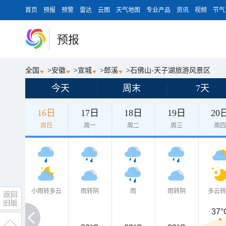
首页
预报
预警
雷达
云图
天气地图
专业产品
资讯
视频
节气
预报
全国
>
安徽
>
宣城
>
郎溪
>
石佛山-天子湖旅游风景区
今天
周末
7天
16日
17日
18日
19日
20
周日
周一
周二
周三
周
小雨转多云
雨转阴
雨
雨转阴
多云
37°