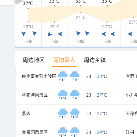
33°C
33°C
33°C
32°C
32°C
24°C
23°
22°C
22°C
22°C
22°C
<3级
<3级
<3级
<3级
<3
周边地区
周边景点
周边乡镇
24
/
28
°C
皖南事变烈士陵园
宣酒
23
/
27
°C
桃花潭风景区
小九
23
/
27
°C
紫园
王稼
24
/
29
°C
龙泉洞风景区
江村