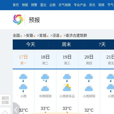
首页
预报
预警
雷达
云图
天气地图
专业产品
资讯
视频
节气
预报
全国
>
安徽
>
宣城
>
泾县
>
查济古建筑群
今天
周末
7天
17日
18日
19日
20日
21
周一
周二
周三
周四
周
小雨
中雨转阴
小雨转多云
小雨转阴
小
33°C
33°C
32°C
32°C
32°C