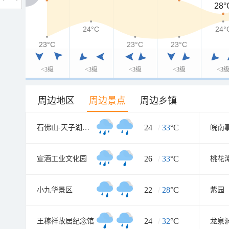
28°
24°C
24°
23°C
23°C
23°C
23°C
<3级
<3级
<3级
<3级
<3
周边地区
周边景点
周边乡镇
24
/
33
°C
石佛山-天子湖旅游风景区
皖南
26
/
33
°C
宣酒工业文化园
桃花
22
/
28
°C
小九华景区
紫园
24
/
32
°C
王稼祥故居纪念馆
龙泉