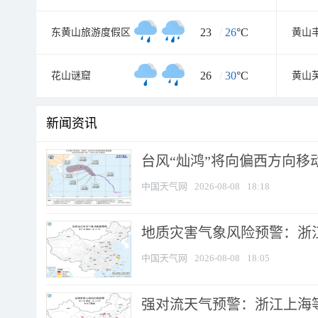
23
/
26
°C
东黄山旅游度假区
黄山
26
/
30
°C
花山谜窟
黄山
新闻资讯
台风“灿鸿”将向偏西方向移
中国天气网
2026-08-08
18:18
地质灾害气象风险预警：浙
中国天气网
2026-08-08
18:05
强对流天气预警：浙江上海等4