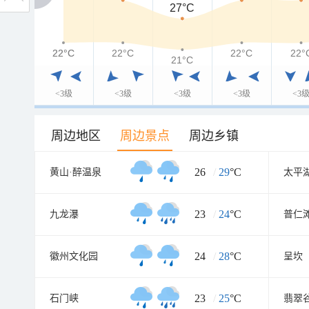
27°C
22°C
22°C
22°C
22°C
22°
21°C
<3级
<3级
<3级
<3级
<3
周边地区
周边景点
周边乡镇
26
/
29
°C
黄山·醉温泉
太平
23
/
24
°C
九龙瀑
普仁
24
/
28
°C
徽州文化园
呈坎
23
/
25
°C
石门峡
翡翠