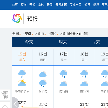
首页
预报
预警
雷达
云图
天气地图
专业产品
资讯
视频
节气
预报
全国
>
安徽
>
黄山
>
城区
>
黄山风景区(山麓)
今天
周末
7天
15日
16日
17日
18日
19
周六
周日
周一
周二
周
小雨转多云
阴转雨
雨转阴
雨转阴
雨转
32°C
32°C
31°C
31°C
31°