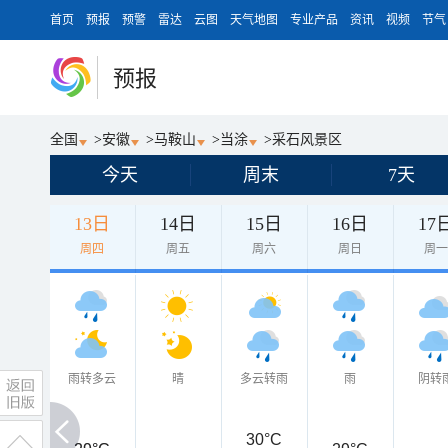
首页
预报
预警
雷达
云图
天气地图
专业产品
资讯
视频
节气
预报
全国
>
安徽
>
马鞍山
>
当涂
>
采石风景区
今天
周末
7天
13日
14日
15日
16日
17
周四
周五
周六
周日
周
雨转多云
晴
多云转雨
雨
阴转
30°C