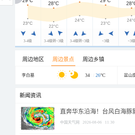
29°C
29°C
29°C
28°C
28°
24°C
24°
23°C
23°C
23°C
22°C
3-4级
3-4级转<3级
3-4级转<3级
<3级
<3
周边地区
周边景点
周边乡镇
34
/
26
°C
李白墓
盆山
新闻资讯
直奔华东沿海！台风白海豚影
中国天气网
2026-08-06
11:30