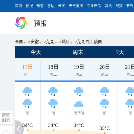
首页
预报
预警
雷达
云图
天气地图
专业产品
资讯
视频
节气
预报
全国
>
安徽
>
芜湖
>
城区
>
芜湖烈士陵园
今天
周末
7天
17日
18日
19日
20日
21
周一
周二
周三
周四
周
雨
雨
雨转阴
雨
雨
34°C
34°C
34°C
34°C
33°C