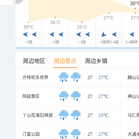
30°
27°C
27°
26°C
25°C
25°C
25°C
<3级
<3级
<3级
<3级转3-4级
3-4级转
周边地区
周边景点
周边乡镇
27
/
27
°C
方特欢乐世界
赭山
27
/
27
°C
鸠兹景区
神山
27
/
25
°C
丫山花海石林旅游风景区
马仁
27
/
27
°C
汀棠公园
大浦