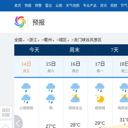
首页
预报
预警
雷达
云图
天气地图
专业产品
资讯
视频
节气
预报
全国
>
浙江
>
衢州
>
城区
>
龙门峡谷风景区
今天
周末
7天
14日
15日
16日
17日
18
周五
周六
周日
周一
周
小雨转雨
雨
雨转多云
雨转晴
雨转
31°
29°C
28°C
27°C