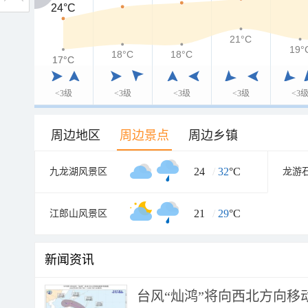
24°C
24°C
21°C
19°
18°C
18°C
17°C
17°C
<3级
<3级
<3级
<3级
<3
周边地区
周边景点
周边乡镇
24
/
32
°C
九龙湖风景区
龙游
21
/
29
°C
江郎山风景区
新闻资讯
台风“灿鸿”将向西北方向移