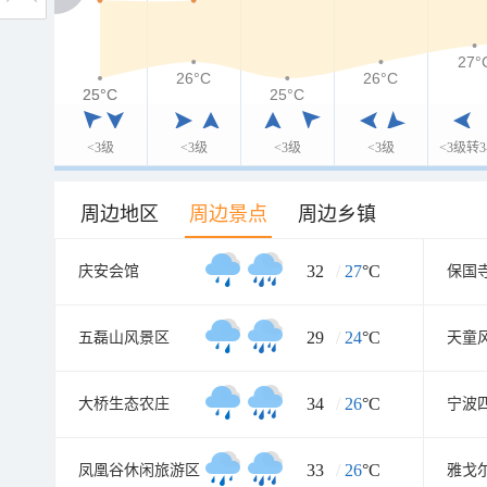
27°
26°C
26°C
25°C
25°C
25°C
<3级
<3级
<3级
<3级
<3级转3
周边地区
周边景点
周边乡镇
32
/
27
°C
庆安会馆
保国
29
/
24
°C
五磊山风景区
天童
34
/
26
°C
大桥生态农庄
33
/
26
°C
凤凰谷休闲旅游区