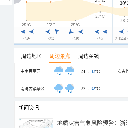
31°C
30°
27°C
26°
25°C
25°C
25°C
25°C
<3级
<3级
<3级
<3级
3-4级转
周边地区
周边景点
周边乡镇
24
/
32
°C
中南百草园
安吉
27
/
32
°C
南浔古镇景区
新闻资讯
地质灾害气象风险预警：浙江