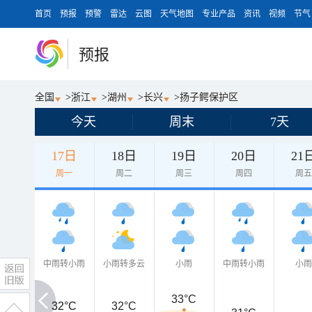
首页
预报
预警
雷达
云图
天气地图
专业产品
资讯
视频
节气
预报
全国
>
浙江
>
湖州
>
长兴
>
扬子鳄保护区
今天
周末
7天
17日
18日
19日
20日
21
周一
周二
周三
周四
周
中雨转小雨
小雨转多云
小雨
中雨转小雨
小
33°C
32°C
32°C
32°C