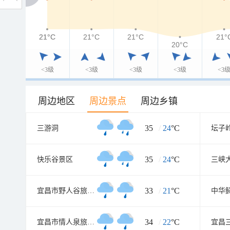
21°C
21°C
21°C
21°C
21°
20°C
<3级
<3级
<3级
<3级
<3
周边地区
周边景点
周边乡镇
35
/
24
°C
三游洞
坛子
35
/
24
°C
快乐谷景区
三峡
33
/
21
°C
宜昌市野人谷旅游区
中华
34
/
22
°C
宜昌市情人泉旅游区