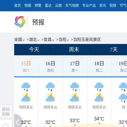
首页
预报
预警
雷达
云图
天气地图
专业产品
资讯
视频
节气
预报
全国
>
湖北
>
宜昌
>
当阳
>
当阳玉泉风景区
今天
周末
7天
15日
16日
17日
18日
19
周六
周日
周一
周二
周
雨转多云
雨转多云
雨转多云
雨转多云
雨
34°C
33°C
32°C
32°C
32°C
32°