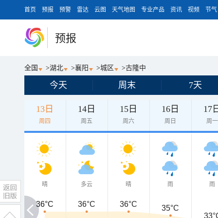
首页
预报
预警
雷达
云图
天气地图
专业产品
资讯
视频
节气
预报
全国
>
湖北
>
襄阳
>
城区
>
古隆中
今天
周末
7天
13日
14日
15日
16日
17
周四
周五
周六
周日
周
晴
多云
晴
雨
雨
36°C
36°C
36°C
36°C
35°C
33°