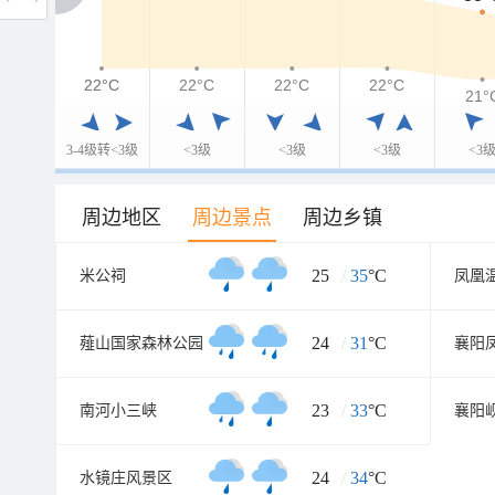
22°C
22°C
22°C
22°C
22°C
21°
3-4级转<3级
<3级
<3级
<3级
<3
周边地区
周边景点
周边乡镇
25
/
35
°C
米公祠
凤凰
24
/
31
°C
薤山国家森林公园
23
/
33
°C
南河小三峡
襄阳
24
/
34
°C
水镜庄风景区