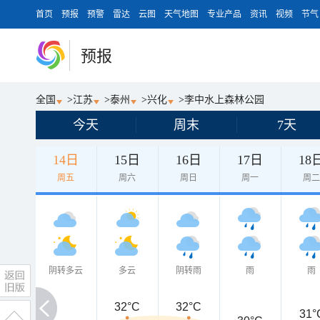
首页
预报
预警
雷达
云图
天气地图
专业产品
资讯
视频
节气
预报
全国
>
江苏
>
泰州
>
兴化
>
李中水上森林公园
今天
周末
7天
14日
15日
16日
17日
18
周五
周六
周日
周一
周
阴转多云
多云
阴转雨
雨
雨
32°C
32°C
31°