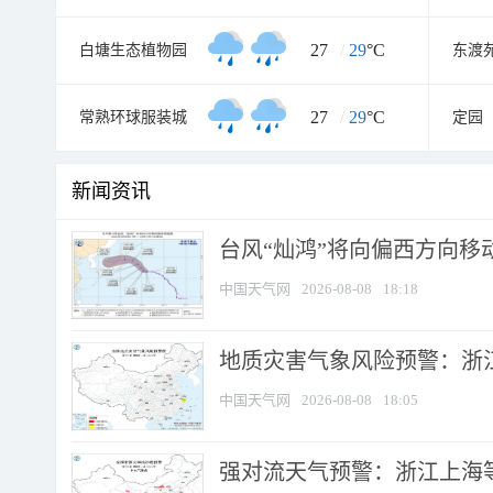
27
/
29
°C
白塘生态植物园
东渡
27
/
29
°C
常熟环球服装城
定园
新闻资讯
台风“灿鸿”将向偏西方向移
中国天气网
2026-08-08
18:18
地质灾害气象风险预警：浙
中国天气网
2026-08-08
18:05
强对流天气预警：浙江上海等4