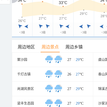
34°C
34°C
34°
33°C
29°C
28°
27°C
27°C
26°C
26°C
<3级
<3级
<3级
<3级
<3
周边地区
周边景点
周边乡镇
27
/
29
°C
聚沙园
虞山
26
/
27
°C
千灯古镇
香山
27
/
29
°C
尚湖风景区
锦溪
27
/
29
°C
梁丰生态园
沙家