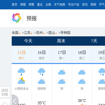
首页
预报
预警
雷达
云图
天气地图
专业产品
资讯
视频
节气
预报
全国
>
江苏
>
苏州
>
昆山
>
亭林园
今天
周末
7天
15日
16日
17日
18日
19
周六
周日
周一
周二
周
小雨转多云
雨转阴
阴
阴
雨转
36°C
35°C