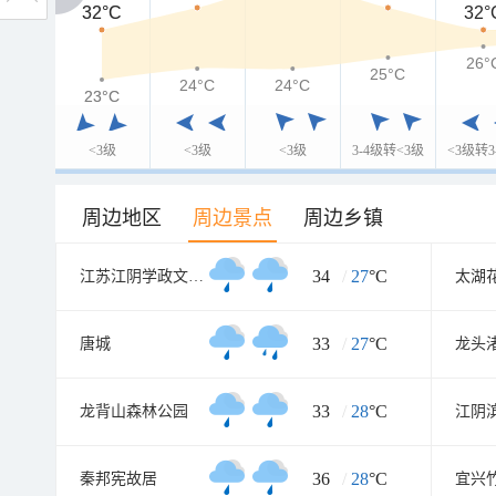
32°C
32°C
32°
26°
25°C
24°C
24°C
23°C
23°C
<3级
<3级
<3级
3-4级转<3级
<3级转3
周边地区
周边景点
周边乡镇
34
/
27
°C
江苏江阴学政文化旅游区
太湖
33
/
27
°C
唐城
龙头
33
/
28
°C
龙背山森林公园
36
/
28
°C
秦邦宪故居
宜兴