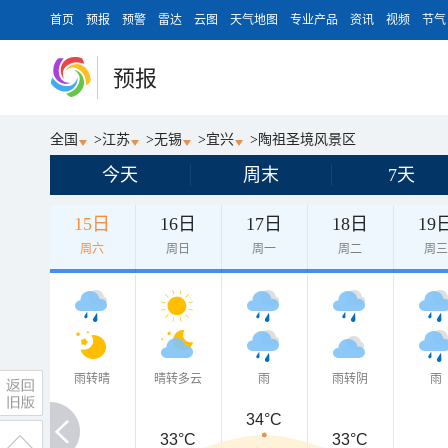
首页
预报
预警
雷达
云图
天气地图
专业产品
资讯
视频
节气
预报
全国
>
江苏
>
无锡
>
宜兴
>
陶祖圣境风景区
今天
周末
7天
15日
16日
17日
18日
19
周六
周日
周一
周二
周
雨转晴
晴转多云
雨
雨转阴
雨
34°C
33°C
33°C