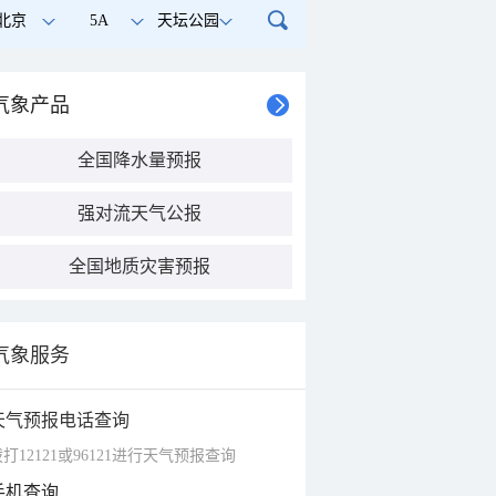
北京
5A
天坛公园
气象产品
全国降水量预报
强对流天气公报
全国地质灾害预报
气象服务
天气预报电话查询
打12121或96121进行天气预报查询
手机查询