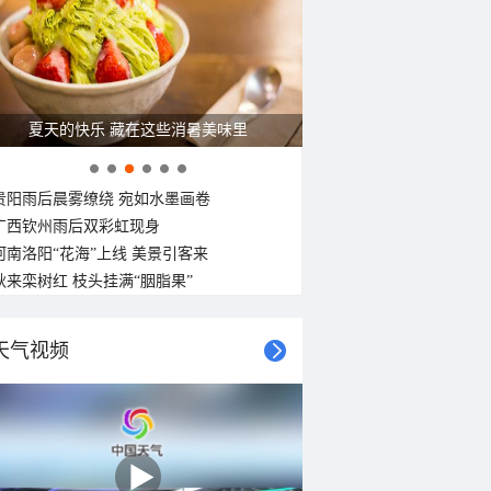
夏天的快乐 藏在这些消暑美味里
贵阳雨后晨雾缭绕 宛如水墨画卷
广西钦州雨后双彩虹现身
河南洛阳“花海”上线 美景引客来
秋来栾树红 枝头挂满“胭脂果”
天气视频