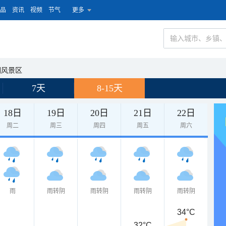
品
资讯
视频
节气
更多
湖风景区
7天
8-15天
18日
19日
20日
21日
22日
周二
周三
周四
周五
周六
雨
雨转阴
雨转阴
雨转阴
雨转阴
34°C
32°C