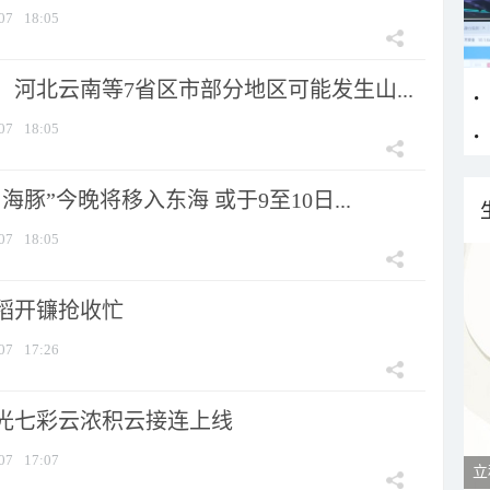
07
18:05
河北云南等7省区市部分地区可能发生山...
07
18:05
海豚”今晚将移入东海 或于9至10日...
07
18:05
稻开镰抢收忙
07
17:26
光七彩云浓积云接连上线
07
17:07
立