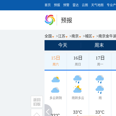
首页
预报
预警
雷达
云图
天气地图
专业产
预报
全国
>
江苏
>
南京
>
城区
>
南京金牛
今天
周末
15日
16日
17日
周六
周日
周一
多云转阴
雨转多云
雨
33°C
33°C
32°C
32°C