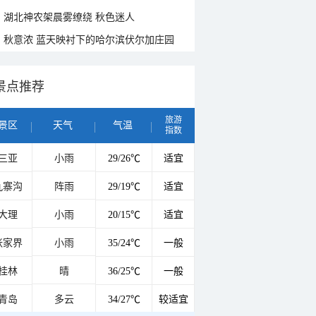
湖北神农架晨雾缭绕 秋色迷人
秋意浓 蓝天映衬下的哈尔滨伏尔加庄园
景点推荐
旅游
景区
天气
气温
指数
三亚
小雨
29/26℃
适宜
九寨沟
阵雨
29/19℃
适宜
大理
小雨
20/15℃
适宜
张家界
小雨
35/24℃
一般
桂林
晴
36/25℃
一般
青岛
多云
34/27℃
较适宜