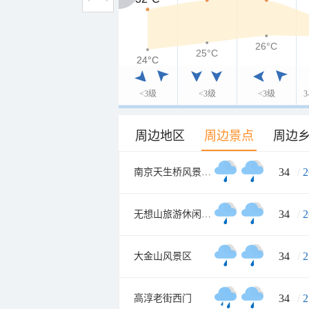
26°C
25°C
24°C
24°C
<3级
<3级
<3级
周边地区
周边景点
周边
34
/
2
南京天生桥风景名胜区
34
/
2
无想山旅游休闲度假区
34
/
2
大金山风景区
34
/
2
高淳老街西门