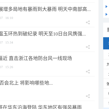
增多局地有暴雨到大暴雨 明天中南部高...
07
16:10
玉环热到破纪录 明天至10日台风携强...
07
15:34
”逼近 直击浙江各地防台风一线现场
07
15:26
会北上 将影响哪些地...
”将在华东沿海登陆 华东地区有强风暴雨