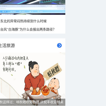
东北的异常闷热持续到什么时候
台风“白海豚”为什么会报出两条路径？
生活旅游
秋这样过：啃秋晒秋贴秋膘 庆祝丰收迎秋来