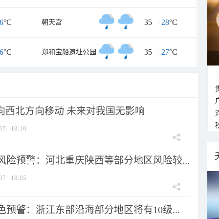
6
°C
35
/
28
°C
朝天宫
6
°C
35
/
27
°C
郑和宝船遗址公园
将向西北方向移动 未来对我国无影响
07
18:10
风险预警：河北重庆陕西等部分地区风险较...
07
18:05
预警：浙江东部沿海部分地区将有10级...