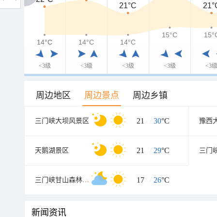
21°C
21°
15°C
15°
14°C
14°C
14°C
14°C
<3级
<3级
<3级
<3级
<3
周边地区
周边景点
周边乡镇
21
/
30
°C
三门峡大坝风景区
豫西
21
/
29
°C
天鹅湖景区
17
/
26
°C
三门峡甘山森林公园
新闻资讯