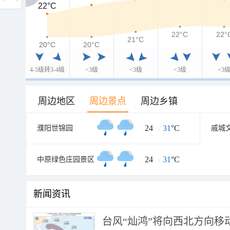
22°C
22°C
22°C
22°
21°C
20°C
20°C
20°C
4-5级转3-4级
<3级
<3级
<3级
<3
周边地区
周边景点
周边乡镇
24
/
31
°C
濮阳世锦园
戚城
24
/
31
°C
中原绿色庄园景区
新闻资讯
台风“灿鸿”将向西北方向移