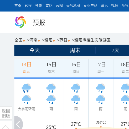
首页
预报
预警
雷达
云图
天气地图
专业产品
资讯
视频
节气
预报
全国
>
河南
>
濮阳
>
范县
>
濮阳毛楼生态旅游区
今天
周末
7天
14日
15日
16日
17日
18
周五
周六
周日
周一
周
大暴雨转雨
雨
雨
雨
雨
28°C
27°C
27°
25°C