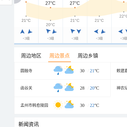
27°C
27°C
22°
21°C
21°C
21°C
21°C
20°C
<3级
<3级
<3级
<3级
<3
周边地区
周边景点
周边乡镇
30
/
21
°C
圆融寺
敕建
28
/
20
°C
函谷关
神农
30
/
22
°C
孟州市韩愈陵园
新闻资讯