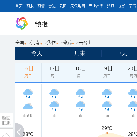
首页
预报
预警
雷达
云图
天气地图
专业产品
资讯
视频
节气
预报
全国
>
河南
>
焦作
>
修武
>
云台山
今天
周末
7天
16日
17日
18日
19日
20
周日
周一
周二
周三
周
雨转阴
雨
雨
雨
雨
29°C
28°C
28°C
28°